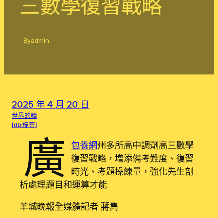
三數學復習戰略
By
admin
2025 年 4 月 20 日
世界的鐘
[db:标签]
廣
包養網
州多所高中調劑高三數學
復習戰略，增添備考難度、復習
時光、考題操練量，強化先生剖
析處理題目和運算才能
羊城晚報全媒體記者 蔣雋