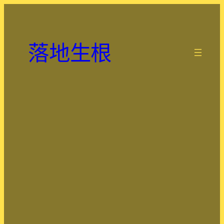
跳
至
主
落地生根
要
.
內
容