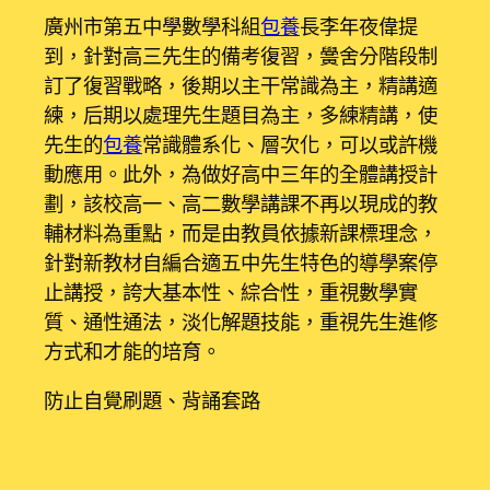
廣州市第五中學數學科組
包養
長李年夜偉提
到，針對高三先生的備考復習，黌舍分階段制
訂了復習戰略，後期以主干常識為主，精講適
練，后期以處理先生題目為主，多練精講，使
先生的
包養
常識體系化、層次化，可以或許機
動應用。此外，為做好高中三年的全體講授計
劃，該校高一、高二數學講課不再以現成的教
輔材料為重點，而是由教員依據新課標理念，
針對新教材自編合適五中先生特色的導學案停
止講授，誇大基本性、綜合性，重視數學實
質、通性通法，淡化解題技能，重視先生進修
方式和才能的培育。
防止自覺刷題、背誦套路
本屆高三數學復習戰略緣何產生變更？記者清
楚到，多所黌舍調劑數學
包養網
復習戰略是由