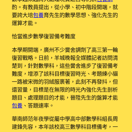
酌。有教員提出，從小學、初中階段開端，就
要誇大培
包養
育先生的數學思想、強化先生的
運算才能。
恰當進步數學復習備考難度
本學期開端，廣州不少黌舍調劑了高三第一輪
復習戰略。日前，羊城晚報全媒體記者訪問清
楚到，針對數學科，這些黌舍進步了復習備考
難度，增添了該科目標復習時光、考題練小貓
一路被宋微的羽絨服裹著，此刻不再發抖，但
還習量，目標是在無限的時光內強化先生剖析
題目、處理題目的才能，晉陞先生的盤算才能
包養
、答題速率。
華南師范年夜學從屬中學高中部數學科組長周
建鋒先容，本年該校高三數學科目標備考，一