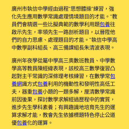
廣州市執信中學經由過程“思想體操”練習，強
化先生應用數學常識處理情境題目的才能。“教
員們會精選一些比擬典範的數學利用題
包養
往
啟示先生，率領先生一路剖析題目，以晉陞他
們的自力思慮、處理題目的才能。”執信中學高
中數學副科組長、高三備課組長朱清波表現。
廣州年夜學從屬中學高三奧數班教員、中學數
學高等教員陳經緯表現，該校高三數學復習凸
起對主干常識的深條理考核練習，在數學常
包
養網
識方式
包養
利用的機動性和發明性高低工
夫，器重
包養
小題的一題多解，厘清數學常識
前因後果，探討數學求解經過歷程中的實質，
進步先生學科素養；有興趣識地培育先生的運
算求解才能，教會先生依據標題特色停止公道
優
包養
化的運算。