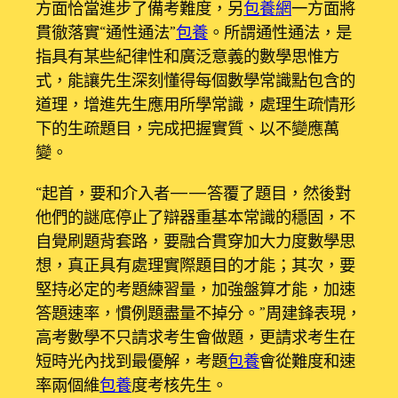
方面恰當進步了備考難度，另
包養網
一方面將
貫徹落實“通性通法”
包養
。所謂通性通法，是
指具有某些紀律性和廣泛意義的數學思惟方
式，能讓先生深刻懂得每個數學常識點包含的
道理，增進先生應用所學常識，處理生疏情形
下的生疏題目，完成把握實質、以不變應萬
變。
“起首，要和介入者——答覆了題目，然後對
他們的謎底停止了辯器重基本常識的穩固，不
自覺刷題背套路，要融合貫穿加大力度數學思
想，真正具有處理實際題目的才能；其次，要
堅持必定的考題練習量，加強盤算才能，加速
答題速率，慣例題盡量不掉分。”周建鋒表現，
高考數學不只請求考生會做題，更請求考生在
短時光內找到最優解，考題
包養
會從難度和速
率兩個維
包養
度考核先生。