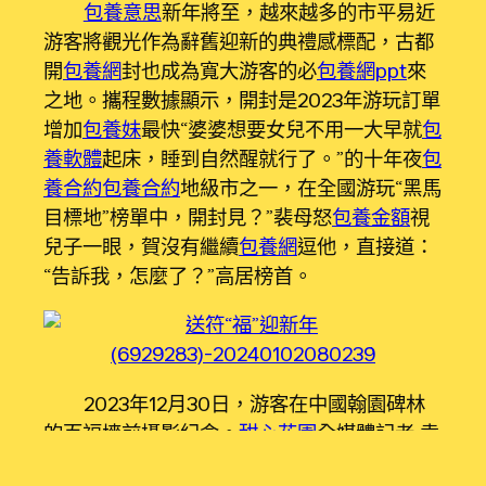
包養意思
新年將至，越來越多的市平易近
游客將觀光作為辭舊迎新的典禮感標配，古都
開
包養網
封也成為寬大游客的必
包養網ppt
來
之地。攜程數據顯示，開封是2023年游玩訂單
增加
包養妹
最快“婆婆想要女兒不用一大早就
包
養軟體
起床，睡到自然醒就行了。”的十年夜
包
養合約
包養合約
地級市之一，在全國游玩“黑馬
目標地”榜單中，開封見？”裴母怒
包養金額
視
兒子一眼，賀沒有繼續
包養網
逗他，直接道：
“告訴我，怎麼了？”高居榜首。
2023年12月30日，游客在中國翰園碑林
的百福墻前攝影紀念。
甜心花園
全媒體記者 袁
洋&nbs
包養甜心網
p;攝