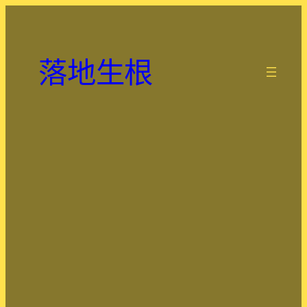
跳
至
主
落地生根
要
.
內
容