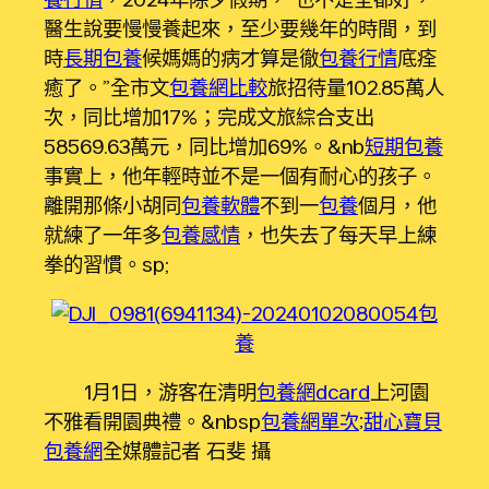
醫生說要慢慢養起來，至少要幾年的時間，到
時
長期包養
候媽媽的病才算是徹
包養行情
底痊
癒了。”全市文
包養網比較
旅招待量102.85萬人
次，同比增加17%；完成文旅綜合支出
58569.63萬元，同比增加69%。&nb
短期包養
事實上，他年輕時並不是一個有耐心的孩子。
離開那條小胡同
包養軟體
不到一
包養
個月，他
就練了一年多
包養感情
，也失去了每天早上練
拳的習慣。sp;
包
養
1月1日，游客在清明
包養網dcard
上河園
不雅看開園典禮。&nbsp
包養網單次
;
甜心寶貝
包養網
全媒體記者 石斐 攝