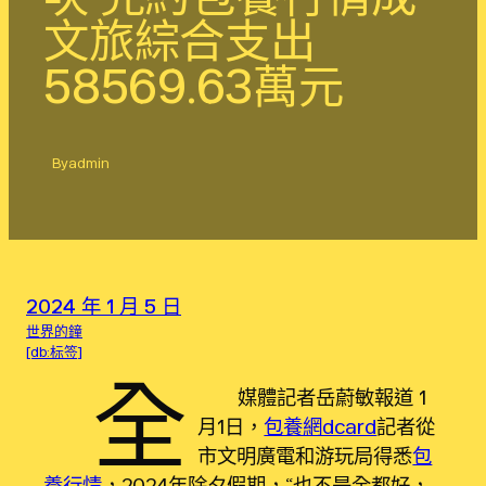
文旅綜合支出
58569.63萬元
By
admin
2024 年 1 月 5 日
世界的鐘
[db:标签]
全
媒體記者岳蔚敏報道 1
月1日，
包養網dcard
記者從
市文明廣電和游玩局得悉
包
養行情
，2024年除夕假期，“也不是全都好，