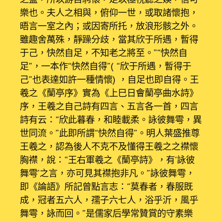
樂也。夫人之相與，俯仰一世，或取諸懷抱，
晤言一室之內；或因寄所托，放浪形骸之外。
雖趣舍萬殊，靜躁分歧，當其欣于所遇，暫得
于己，快然自足，不知老之將至。”“快然自
足”，一本作“快然自得”（“欣于所遇，暫得于
己”也表達如許一種情懷），自足也即自得。王
羲之《蘭亭序》實為《上巳日會蘭亭曲水詩》
序，王羲之自己詩有四言、五言各一首，四言
詩有云：“欣此暮春，和睦載柔。詠彼舞雩，異
世同流。”此即所謂“快然自得”。明人葉盛推尊
王羲之，認為後人不克不及懂得王羲之之襟懷
胸襟，說：“王右軍羲之《蘭亭詩》，有‘詠彼
舞雩’之言，亦可見其襟抱非凡。”詠彼舞雩，
即《論語》所記曾點言志：“莫春者，春服既
成，冠者五六人，孺子六七人，浴乎沂，風乎
舞雩，詠而回。”是儒家后學常贊賞的守素樂