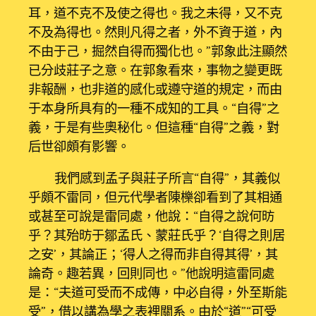
耳，道不克不及使之得也。我之未得，又不克
不及為得也。然則凡得之者，外不資于道，內
不由于己，掘然自得而獨化也。”郭象此注顯然
已分歧莊子之意。在郭象看來，事物之變更既
非報酬，也非道的感化或遵守道的規定，而由
于本身所具有的一種不成知的工具。“自得”之
義，于是有些奧秘化。但這種“自得”之義，對
后世卻頗有影響。
我們感到孟子與莊子所言“自得”，其義似
乎頗不雷同，但元代學者陳櫟卻看到了其相通
或甚至可說是雷同處，他說：“自得之說何昉
乎？其殆昉于鄒孟氏、蒙莊氏乎？‘自得之則居
之安’，其論正；‘得人之得而非自得其得’，其
論奇。趣若異，回則同也。”他說明這雷同處
是：“夫道可受而不成傳，中必自得，外至斯能
受”，借以講為學之表裡關系。由於“道”“可受