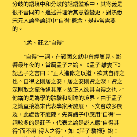
分歧的語境中和分歧的話語體系中，其寄義是
很不雷同的。追述并理清其意義變更，對熟悉
宋元人論學論詩中“自得”概念，是非常需要
的。
1.孟、莊之“自得”
“自得”一詞，在戰國文獻中曾經屢見。影
響最年夜的，當屬孟子之論。《孟子·離婁下》
記孟子之言曰：“正人進修之以道，欲其自得之
也。自得之則居之安，居之安則資之深，資之
深則取之擺佈逢其原。故正人欲其自得之也。”
他講的是為學的體驗和到達的境界。由于孟子
之論直接為宋代表學家所施展，下文會較多觸
及，此處暫不臚陳。先秦諸子中應用“自得”一
詞較多的是莊子，代表之論是說人應“自得其
得”而不用“得人之得”，如《莊子·駢拇》說：