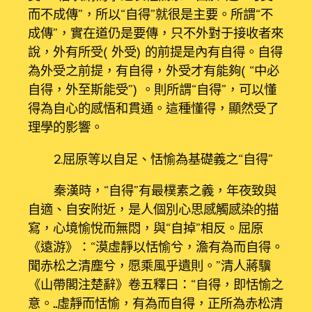
而不成傳”，所以“自得”就很是主要。所謂“不
成傳”，實在道仍是要傳，只不外對于接收者來
說，外有所受（外受）的前提是內有自得。自得
為外受之前提，有自得，外受才有能夠（“中必
自得，外至斯能受”）。則所謂“自得”，可以懂
得為自心的感悟和貫通。這種懂得，顯然受了
理學的影響。
2.屈原等以自足、恬愉為基礎義之“自得”
秦漢時，“自得”有最樸素之義，年夜致與
自適、自安附近，是人個別心思感觸感染的描
寫，心境愉悅而無悶，與“自掉”相反。屈原
《遠游》：“漠虛靜以恬愉兮，澹有為而自得。
聞赤松之清塵兮，愿乘風乎遺則。”清人蔣驥
《山帶閣注楚辭》卷五釋曰：“自得，即恬愉之
意。……虛靜而恬愉，有為而自得，正所為赤松清