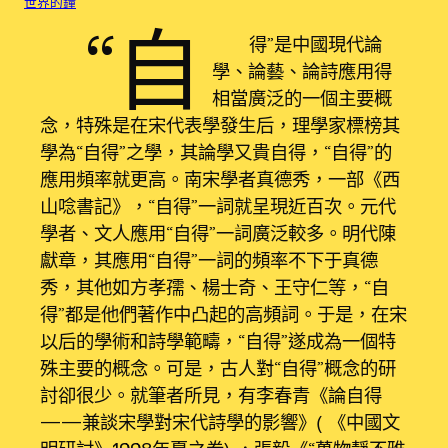
世界的鐘
“自
得”是中國現代論
學、論藝、論詩應用得
相當廣泛的一個主要概
念，特殊是在宋代表學發生后，理學家標榜其
學為“自得”之學，其論學又貴自得，“自得”的
應用頻率就更高。南宋學者真德秀，一部《西
山唸書記》，“自得”一詞就呈現近百次。元代
學者、文人應用“自得”一詞廣泛較多。明代陳
獻章，其應用“自得”一詞的頻率不下于真德
秀，其他如方孝孺、楊士奇、王守仁等，“自
得”都是他們著作中凸起的高頻詞。于是，在宋
以后的學術和詩學範疇，“自得”遂成為一個特
殊主要的概念。可是，古人對“自得”概念的研
討卻很少。就筆者所見，有李春青《論自得
——兼談宋學對宋代詩學的影響》（《中國文