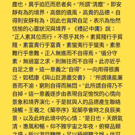
塵也，異乎迫厄而悲者矣。”所謂“清塵”，即安
靜有為的境界，高傲的遺風，高貴的品德。自
得則安靜有為，因此也寬閑自足，表示為怡然
恬愉的心靈狀況與境界。《禮記·中庸》說：
“正人素其位而行，不愿乎其外。素貧賤行乎貧
賤，素富貴行乎富貴，素蠻夷行乎蠻夷，素患
難行乎患難。正人無進而不自得焉。”循分守
素，無過當之求，則無往而不自得。此亦近乎
自足之意。這一意義之“自得”，一向用得很廣
泛，如嵇康《與山巨源盡交書》：“所謂達能兼
善而不渝，窮則自得而無悶。”此所謂自得乃不
自掉。這一意義逐步由表現自足愉悅的心情向
景象和境界演化，于是就與人的品德產生聯絡
接觸。王羲之《蘭亭序》寫蘭亭會時之良辰美
景，以及此時此境中的心情：“是日也，天朗氣
清，惠風和暢。仰不雅宇宙之年夜，俯察品類
之盛，所以游目騁懷，足以極視聽之娛，信可