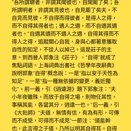
“吾所謂聰者，非謂其聞彼也，自聞罷了矣；吾
所謂明者，非謂其見彼也，自見罷了矣夫。不
自見而見彼，不自得而得彼者，是得人之得，
而不自得其得者也；適人之適，而不自適其適
者也。”自適其適而不適人之適，自得其得而不
得人之得，追蹤關心自我，身與心都著意獲取
自性的知足，不從人以掉己。這是莊子的主
意。到西晉人郭象注《莊子》，“自得”就成了
焦點詞語。上海詞典出書社《哲學年夜辭典》
說明郭象“自得”概念說：一是“指以安于天性為
知足”，一是“指一種無依據的變更，義近獨
化”。前一義，引《逍遠游》題下郭象注：“夫
小年夜雖殊，而放于自得之場，則物任其性，
事稱其能，各當其分，逍遠一也。”后一義，引
《大批師》“夫道，無情有信，有為有形，可傳
而不成受，可得而不成見”一節注：“道能幹
也，此言得之于道，乃所以明其自得耳。自得