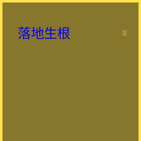
跳
至
主
落地生根
要
.
內
容