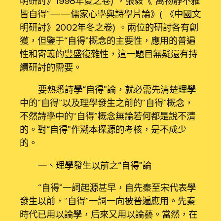
明研討》1998年夏之卷），張毅《“萬物靜不雅
皆自得”——儒家心學與詩學片論》（《中國文
明研討》2002年冬之卷）。兩位的研討各有創
獲，但鑒于“自得”概念的主要性，應用的普遍
性和寄義的豐盛復雜性，這一題目無疑還有持
續研討的需要。
要熟悉詩學“自得”論，就必需先清楚理學
中的“自得”以及理學發生之前的“自得”概念，
不然詩學中的“自得”概念無論若何都是說不清
的。對“自得”作溯本探源的考核，是不成少
的。
一、理學發生以前之“自得”論
“自得”一詞起源甚早，自先秦至宋代表學
發生以前，“自得”一詞一向被普遍應用。先秦
時代已用以論學，后來又用以論藝。當然，在