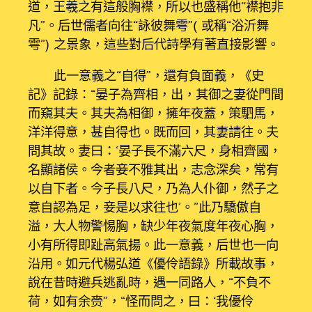
道，王羲之有這般胸襟，所以也盛稱他“襟抱非
凡”。后世儒者向往“詠彼舞雩”（或稱“浴沂舞
雩”）之景象，這些對后代詩學有著直接影響。
此一意義之“自得”，還有負面義，《史
記》記錄：“晏子為齊相，出，其御之妻從門間
而窺其夫。其夫為相御，擁年夜蓋，策駟馬，
洋洋得意，甚自得也。既而回，其妻請往。夫
問其故。妻曰：‘晏子長不滿六尺，身相齊國，
名顯諸侯。今者妾不雅其出，志念深矣，常有
以自下者。今子長八尺，乃為人仆御，然子之
意自認為足，妾是以求往也’。”此乃驕傲自
溢，大人物警惕胸，缺少年夜氣度年夜心胸，
小有所得即趾高氣揚。此一意義，后世也一向
沿用。如元代楊弘道《優伶語錄》所載故事，
說在昔時避兵逃亂時，遇一同路人，“不負不
荷，如有余赍”，“怪而問之，曰：‘我優伶