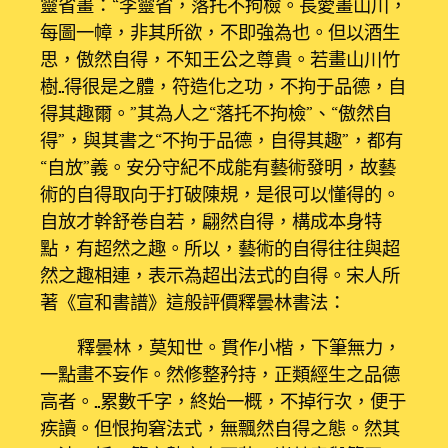
靈省畫：“李靈省，落托不拘檢。長愛畫山川，
每圖一幛，非其所欲，不即強為也。但以酒生
思，傲然自得，不知王公之尊貴。若畫山川竹
樹……得很是之體，符造化之功，不拘于品德，自
得其趣爾。”其為人之“落托不拘檢”、“傲然自
得”，與其書之“不拘于品德，自得其趣”，都有
“自放”義。安分守紀不成能有藝術發明，故藝
術的自得取向于打破陳規，是很可以懂得的。
自放才幹舒卷自若，翩然自得，構成本身特
點，有超然之趣。所以，藝術的自得往往與超
然之趣相連，表示為超出法式的自得。宋人所
著《宣和書譜》這般評價釋曇林書法：
釋曇林，莫知世。貫作小楷，下筆無力，
一點畫不妄作。然修整矜持，正類經生之品德
高者。……累數千字，終始一概，不掉行次，便于
疾讀。但恨拘窘法式，無飄然自得之態。然其