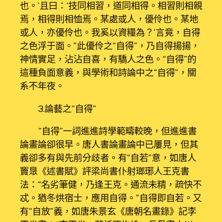
也。’且曰：‘技同相習，道同相得。相習則相親
焉，相得則相恤焉。某處或人，優伶也。某地
或人，亦優伶也。我奚以資糧為？’言竟，自得
之色浮于面。”此優伶之“自得”，乃自得揚揚，
神情實足，沾沾自喜，有驕人之色。“自得”的
這種負面意義，與學術和詩論中之“自得”，關
系不年夜。
3.論藝之“自得”
“自得”一詞進進詩學範疇較晚，但進進書
論畫論卻很早。唐人書論畫論中已屢見，但其
義卻多有與先前分歧者。有“自若”意，如唐人
竇臮《述書賦》評梁尚書仆射瑯琊人王克書
法：“名劣筆健，乃逢王克。通流未精，疏快不
忒。猶冬烘宿士，應用自得。”自得即自若。又
有“自放”義，如唐朱景玄《唐朝名畫錄》記李