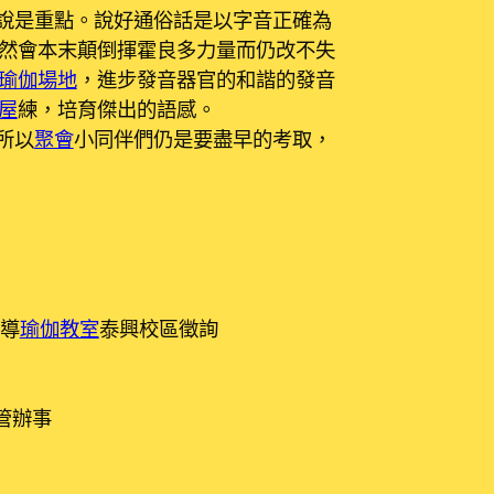
件說是重點。說好通俗話是以字音正確為
然會本末顛倒揮霍良多力量而仍改不失
瑜伽場地
，進步發音器官的和諧的發音
屋
練，培育傑出的語感。
所以
聚會
小同伴們仍是要盡早的考取，
導
瑜伽教室
泰興校區徵詢
管辦事