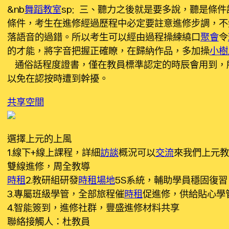
&nb
舞蹈教室
sp; 三、聽力之後就是要多說，聽是條
條件，考生在進修經過歷程中必定要註意進修步調，不
落語音的過錯。所以考生可以經由過程操練繞口
聚會
令
的才能，將字音把握正確瞭，在歸納作品，多加操
小樹
通俗話程度證書，僅在教員標準認定的時辰會用到，
以免在認按時遭到幹擾。
共享空間
選擇上元的上風
1.線下+線上課程，詳細
訪談
概況可以
交流
來我們上元教
雙線進修，周全教導
時租
2.教研組研發
時租場地
5S系統，輔助學員穩固復習
3.專屬班級學管，全部旅程催
時租
促進修，供給貼心學
4.智能簽到，進修社群，豐盛進修材料共享
聯絡接觸人：杜教員