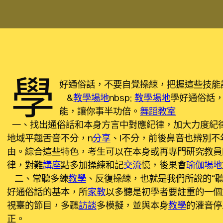
學
好通俗話，不要自覺操練，把握這些技能
&
教學場地
nbsp;
教學場地
學好通俗話
能，讓你事半功倍。
舞蹈教室
一、找出通俗話和本身方言中對應紀律，加大力度紀
地域平翹舌音不分，n
分享
、l不分，前後鼻音也辨別不
由。綜合這些特色，考生可以在本身或再專門研究教員
律，對難
講座
點多加操練和記
交流
憶，後果會
瑜伽場地
二、常聽多練
教學
、反復操練，也就是我們所說的“聽
好通俗話的基本，所
家教
以多聽是初學者要註重的一個
視臺的節目，多聽
訪談
多模擬，並與本身
教學
的灌音停
正。