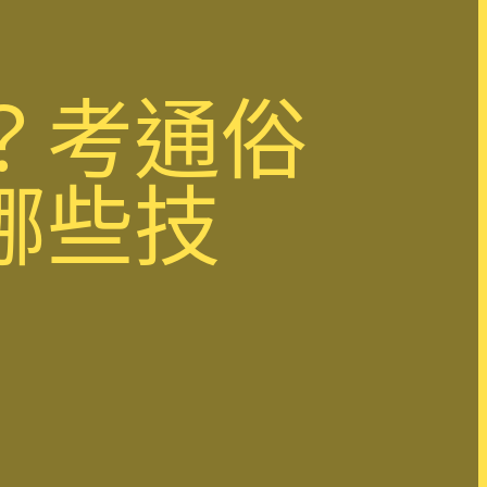
？考通俗
哪些技