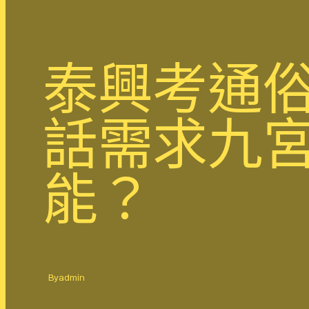
泰興考通
話需求九
能？
By
admin