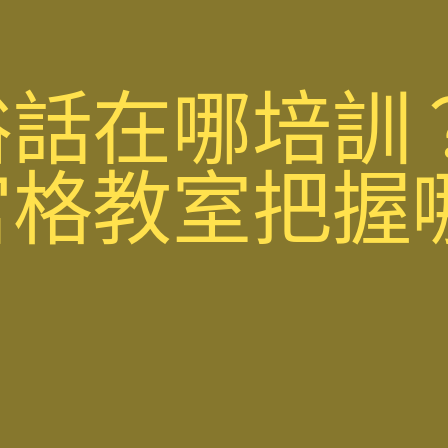
俗話在哪培訓
宮格教室把握