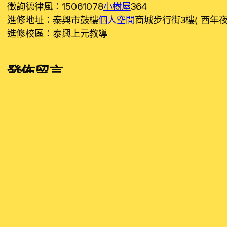
徵詢德律風：15061078
小樹屋
364
進修地址：泰興市鼓樓
個人空間
商城步行街3樓（西年
進修校區：泰興上元教導
發佈留言
發佈留言必須填寫的電子郵件地址不會公開。
必填欄
留言
*
顯示名稱
*