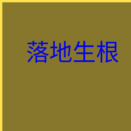
跳
至
主
要
內
落地生根
容
.