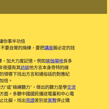
讓你事半功倍
，不要自覺的操練，要把
講座
握必定的技
律，加大力度記憶。例如
瑜伽場地
良多
年夜還有其
訪談
他方言本身奇特的緣
的領導下找出方言和通俗話的對應紀
加倍。
力”或“操練聽力”，傑出的聽力是學
交流
方面。多聽中國國民播送電臺和中心電
止比擬，找出
見證
差別並
家教
停止矯