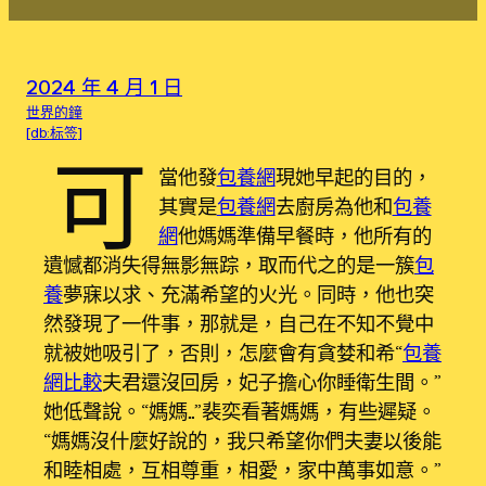
2024 年 4 月 1 日
世界的鐘
[db:标签]
可
當他發
包養網
現她早起的目的，
其實是
包養網
去廚房為他和
包養
網
他媽媽準備早餐時，他所有的
遺憾都消失得無影無踪，取而代之的是一簇
包
養
夢寐以求、充滿希望的火光。同時，他也突
然發現了一件事，那就是，自己在不知不覺中
就被她吸引了，否則，怎麼會有貪婪和希“
包養
網比較
夫君還沒回房，妃子擔心你睡衛生間。”
她低聲說。“媽媽……”裴奕看著媽媽，有些遲疑。
“媽媽沒什麼好說的，我只希望你們夫妻以後能
和睦相處，互相尊重，相愛，家中萬事如意。”