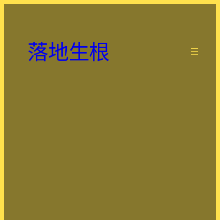
跳
至
主
落地生根
要
.
內
容