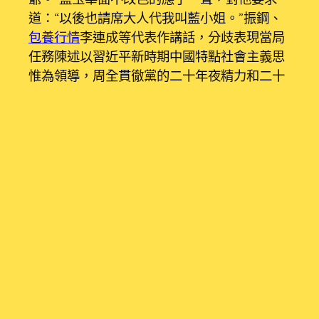
道：“以後也請席大人代我叫藍小姐。”振鋼、
包養行情
李連成等代表作講話，分歧表現當局
任務陳述以習近平新時期中國特點社會主義思
惟為領導，周全貫徹黨的二十年夜精力和二十
屆二中全會以及中心經濟任務會議精力，聚焦
推動中國式古代化這個最年夜政治，保持
包養
高東西的品質成長這個新時期的硬事理，貫串
穩中求進、以進促穩、先立后破這個主要請
求，緊緊掌握造福國民這個最主要的政績，總
結成就腳踏實地、令人振奮，剖析情勢正確透
闢
包養
、迷信客不雅，安排任務精準無力、實
在可行，是一個緊跟焦點、不忘初心、凝集信
念、實干擔負的好陳述。打算陳述和預算陳述
設置目的迷信公道、安排任務辦法適當，是對
當局任務陳述的實化細化詳細化。