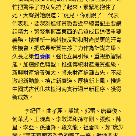
忙把驚呆了的女兒拉了起來，緊緊地抱住了
她，大聲對她說道：“虎兒，你別說了 代表
們表現，要深刻進修貫徹習近平總書記主要講
話精力，緊緊掌握高東西的品質成長這個重要
義務，搶抓新一輪科技反動和財產變更的汗青
性機會，把成長新質生孩子力作為計謀之舉、
久長之策
包養網
，強化立異引領，重視數智賦
能，加速綠色轉型，推進傳統財產提質進級、
新興財產培養強大、將來財產搶灘占先，不竭
激起新動能、搶占新賽道、厚植新上風，推進
中國式古代化扶植河南實行邁出新程序、獲得
新成效。
李紀恒、曲孝麗、叢斌、郭雷、唐華俊、
何華武、王曉真、李敬澤和孫守剛、張巍、陳
星、李亞、孫運鋒、段文龍、祖雷叫、茹“席少
爺。”藍玉華面不改色的應了一聲，對他要求