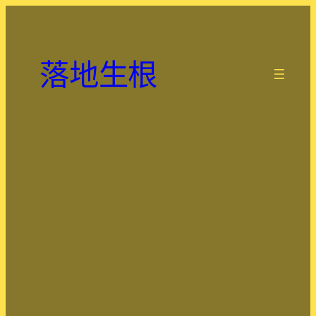
跳
至
主
落地生根
要
.
內
容