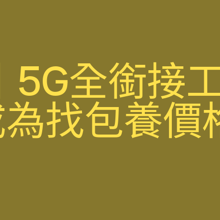
丨5G全銜接
成為找包養價