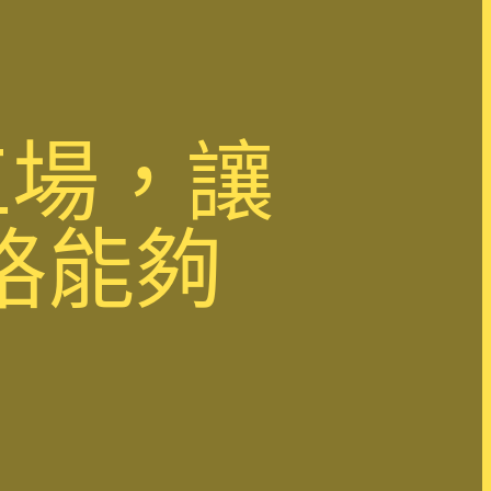
工場，讓
格能夠