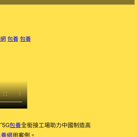
養網
包養
包養
“5G
包養
全銜接工場助力中國制造高
包養網
用案例。