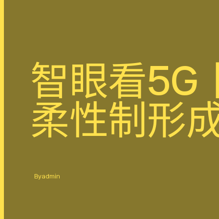
智眼看5G
柔性制形
By
admin