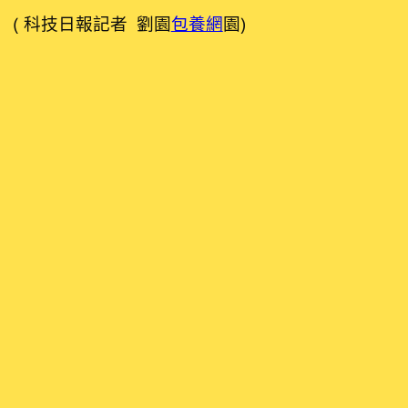
（科技日報記者 劉園
包養網
園）
發佈留言
發佈留言必須填寫的電子郵件地址不會公開。
必填欄
留言
*
顯示名稱
*