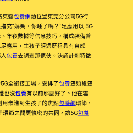
廣東變
包養網
動位置東莞分公司5G行
指充“媽媽，你睡了嗎？”足應用以 5G
能、年夜數據等信息技巧，構成裝備普
充足應用，生孩子經過歷程具有自感
讓人
包養
去調查那傢伙。決議計劃特徵
5G全銜接工場，安排了
包養
雙頻段雙
體也沒
包養
有以前那麼好了。他在雲
利用嵌進到生孩子的焦點
包養網
環節，
子環節之間更慎密的共同，讓5G
包養