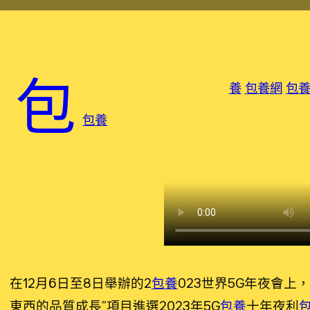
包
養
包養網
包
包養
在12月6日至8日舉辦的2
包養
023世界5G年夜會上，
東西的品質成長”項目進選2023年5G
包養
十年夜利