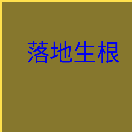
跳
至
主
要
內
落地生根
容
.