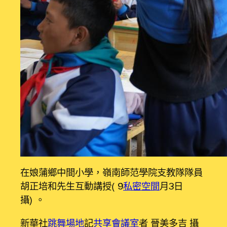
在娘蒲鄉中間小學，嶺南師范學院支教隊隊員
胡正培和先生互動講授（9
私密空間
月3日
攝）。
新華社
跳舞場地
記
共享會議室
者 晉美多吉 攝