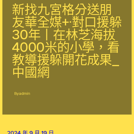
新找九宮格分送朋
友華全媒+·對口援躲
30年丨在林芝海拔
4000米的小學，看
教導援躲開花成果_
中國網
By
admin
2024 年 9 月 19 日