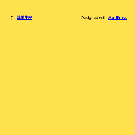
⇡
落地生根
Designed with
WordPress
.