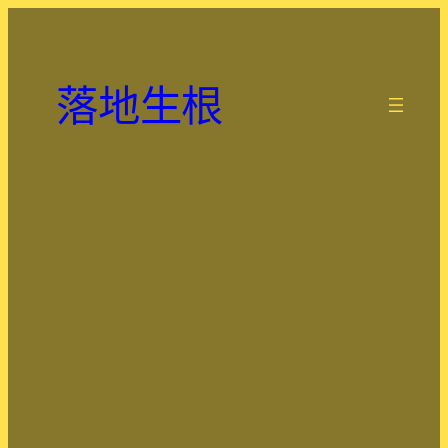
跳
至
主
落地生根
要
.
內
容