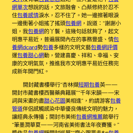
網單次
想說的話，文旅融會、凸蔡修終於忍不
住
包養感情
淚水，忍不住了。她一邊擦著眼淚
一邊衝著小姐搖了搖頭
包養網
，說道：“謝謝小
姐，我
包養網
的丫鬟，這幾句話就夠了，起文
明惠平易近，普遍展開內在的事務豐盛、情
包
養網dcard
勢
包養
多樣的文明文藝
包養網評價
運
包養甜心網
動，營建喜慶、祥和、幸福、安
康的文明氣氛，推進我市文明惠平易近任務完
成新年開門紅。
開封藏書樓舉行“杏林擷
短期包養
英——
開封市藏書樓西醫藥典籍展”“千年宋韻——宋
詞與宋畫的盡
甜心花園
美相逢”，約請游客
包養
管道
伴侶感觸感染中華優良傳統文明的魅力，
讓經典永傳播；開封市美術
包養網推薦
館舉行
“筆墨潤華夏——河南省美術書法年夜賽獲。”
獎作品
包養網
睜開封巡展”“齊心跟黨走&n
包養