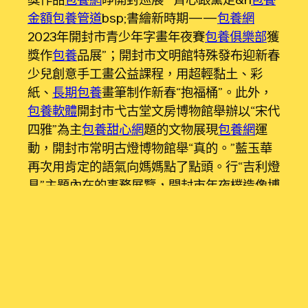
金額
包養管道
bsp;書繪新時期——
包養網
2023年開封市青少年字畫年夜賽
包養俱樂部
獲
獎作
包養
品展”；開封市文明館特殊發布迎新春
少兒創意手工畫公益課程，用超輕黏土、彩
紙、
長期包養
畫筆制作新春“抱福桶”。此外，
包養軟體
開封市弋古堂文房博物館舉辦以“宋代
四雅”為主
包養甜心網
題的文物展現
包養網
運
動，開封市常明古燈博物館舉“真的。”藍玉華
再次用肯定的語氣向媽媽點了點頭。行“吉利燈
具”主題內在的事務展覽，開封市年夜樸造像博
物館舉行“傳統年”龍年傳統文明傳統元素文創
展。
好書等待開封，開封奉送讀者。除夕假期
時代，“新年讀舊書 好書都開封”主題運動在國
度4A級游玩景區開封府舉行，為寬大讀者甄選