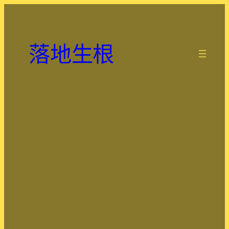
跳
至
主
落地生根
要
.
內
容