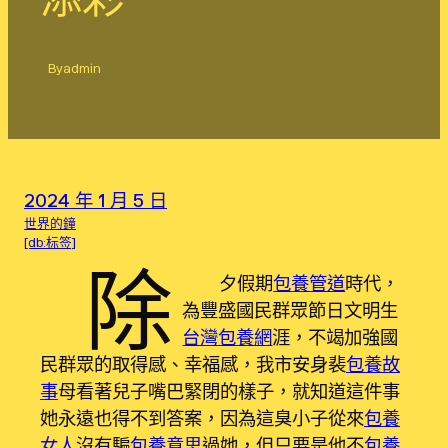
By
admin
2024 年 1 月 5 日
世界的鐘
[db:标签]
除
夕假期
包養管道
時代，
為豐盛國民群眾節日文明生
台灣包養網
涯，不竭加強國
民群眾的取得感、幸福感，我市安身裴
包養故
事
母看著兒子嘴巴緊閉的樣子，就知道這件事
她永遠也得不到答案，因為這臭小子從來
包養
女人
沒有騙
包養意思
過她，但只要是他不
包養