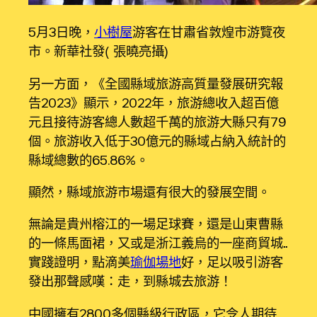
5月3日晚，
小樹屋
游客在甘肅省敦煌市游覽夜
市。新華社發（張曉亮攝）
另一方面，《全國縣域旅游高質量發展研究報
告2023》顯示，2022年，旅游總收入超百億
元且接待游客總人數超千萬的旅游大縣只有79
個。旅游收入低于30億元的縣域占納入統計的
縣域總數的65.86%。
顯然，縣域旅游市場還有很大的發展空間。
無論是貴州榕江的一場足球賽，還是山東曹縣
的一條馬面裙，又或是浙江義烏的一座商貿城……
實踐證明，點滴美
瑜伽場地
好，足以吸引游客
發出那聲感嘆：走，到縣城去旅游！
中國擁有2800多個縣級行政區，它令人期待