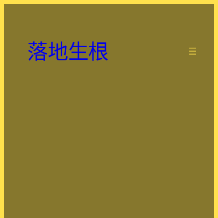
跳
至
主
落地生根
要
.
內
容