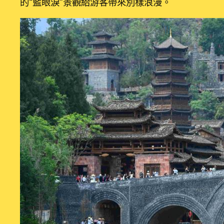
的“藍眼淚”景觀給游客帶來別樣浪漫。