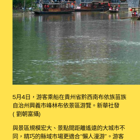
5月4日，游客乘船在貴州省黔西南布依族苗族
自治州興義市峰林布依景區游覽。新華社發
（劉朝富攝）
與景區規模宏大、景點間距離遙遠的大城市不
同，精巧的縣域市場更適合“懶人漫游”。游客