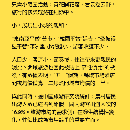
只需小范圍活動，賞花開花落、看云卷云舒，
旅行的快樂就藏在細節中。
小，展現出小城的親和。
“東南亞平替”芒市、“韓國平替”延吉、“圣彼得
堡平替”滿洲里……小城雖小，游客收獲不少。
人口少、客流小、節奏慢，往往帶來更親民的
消費。縣域旅游也因此被貼上“高性價比”的標
簽。有數據表明，“五一”假期，縣域市場酒店
間夜均價僅為一二線熱門城市均價的一半。
與此同時，據中國旅游研究院統計，農村居民
出游人數已經占到節假日國內游客出游人次的
16.9%。旅游市場的需求側正在發生結構性變
化，性價比成為市場競爭的重要方面。