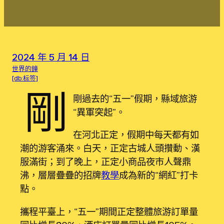
2024 年 5 月 14 日
世界的鐘
[db:标签]
剛
剛過去的“五一”假期，縣域旅游
“異軍突起”。
在河北正定，假期中每天都有如
潮的游客涌來。白天，正定古城人頭攢動、漢
服滿街；到了晚上，正定小商品夜市人聲鼎
沸，層層疊疊的招牌
教學
成為新的“網紅”打卡
點。
攜程平臺上，“五一”期間正定整體旅游訂單量