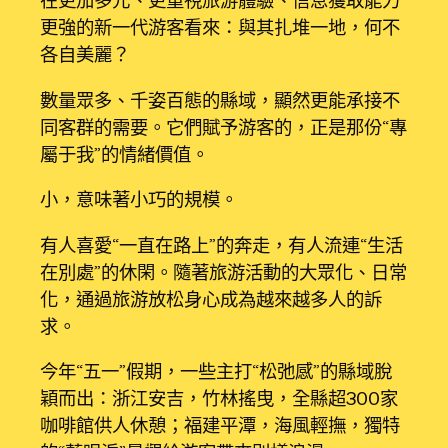
在更加多元、更重視旅游體驗、信息獲取能力
更強的新一代游客看來：與其扎堆一地，何不
各自美麗？
數量眾多、千姿百態的縣域，顯然更能承接不
同客群的需要。它們賦予游客的，正是那份“專
屬于我”的情緒價值。
小，意味著小巧的規模。
有人喜愛“一直在路上”的奔走，有人流連“生活
在別處”的休閑。隨著旅游活動的大眾化、日常
化，通過旅游放松身心成為越來越多人的訴
求。
今年“五一”假期，一些主打“松弛感”的縣域脫
穎而出：浙江安吉，竹林搖曳，全縣超300家
咖啡館供人休憩；福建平潭，海風輕撫，獨特