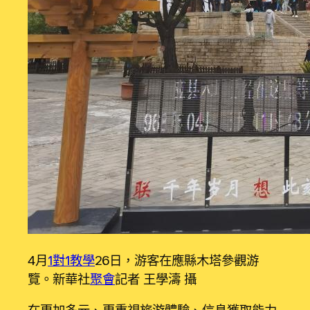
4月
1對1教學
26日，游客在應縣木塔參觀游
覽。新華社
聚會
記者 王學濤 攝