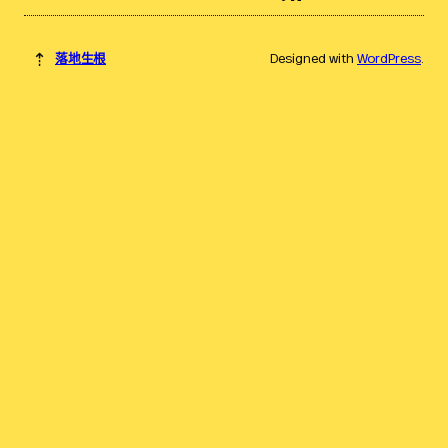
⇡
落地生根
Designed with
WordPress
.