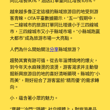
同比增長90%，酒店訂單量同比增長105%。
越來越多像正定這樣的縣域旅游目的地受到游
客青睞。OTA平臺數據顯示，“五一”假期中，
一二線城市的旅游訂單同比增速小于三四線城
市，三四線城市又小于縣域市場。“小縣城跑贏
大都市”成為旅游市場一大亮點。
人們為什么開始關注
分享
縣域旅游？
趨勢其實有跡可循。從去年淄博燒烤的爆火，
到今年天水麻辣燙的滾燙，游客渴求并主動發
掘新興旅游目的地的喜好清晰顯現。縣城的“小
而美”，剛好迎合了游客當前“精而優”的需求轉
向。
小，蘊含著小眾的魅力。
“寶藏”“冷門”“隱藏”……社交媒體上，對旅游產品