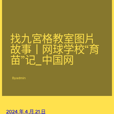
找九宮格教室图片
故事丨网球学校“育
苗”记_中国网
By
admin
2024 年 4 月 21 日