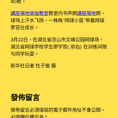
40枚。
講座場地
瑜伽教室
教室内书声朗
講座場地
朗，
球场上汗水飞扬，一株株“网球小苗”带着网球
梦茁壮成长。
3月22日，在湖北省京山市文峰公园网球场，
湖北省网球学校学生廖宇哲（前右）在训练间隙
与同学玩耍。
新华社记者 杜子璇 摄
發佈留言
發佈留言必須填寫的電子郵件地址不會公開。
必填欄位標示為
*