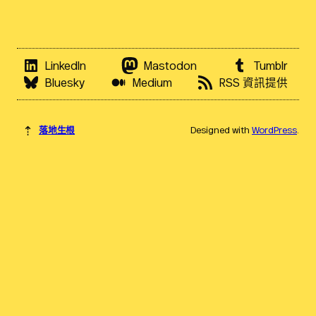
LinkedIn
Mastodon
Tumblr
Bluesky
Medium
RSS 資訊提供
⇡
落地生根
Designed with
WordPress
.