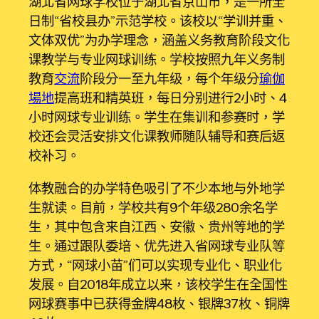
湖北省网球学校位于湖北省京山市，是一所全
日制“省校县办”示范学校。该校以“学训并重、
文体双优”为办学理念，涵盖义务教育阶段文化
课教学与专业网球训练。学校按照九年义务制
教育
交流
阶段分一至九年级，每个年级分
瑜伽
場地
提高班和精英班，每日分别进行2小时、4
小时网球专业训练。学生在集训和参赛时，学
校还会灵活安排文化课教师随队辅导和赛后返
校补习。
体教融合的办学特色吸引了不少本地与外地学
生就读。目前，学校共有9个年级280余名学
生，其中包含来自江西、安徽、贵州等地的学
生。通过跟队委培、优先进入省网球专业队等
方式，“网球小苗”们可以实现专业化、职业化
发展。自2018年成立以来，该校学生在全国性
网球赛事中已获得金牌48枚、银牌37枚、铜牌