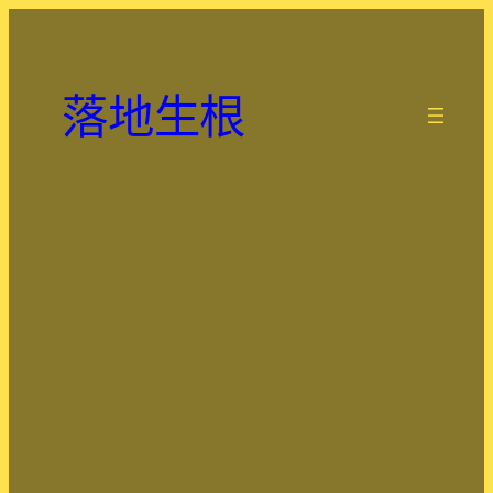
跳
至
主
落地生根
要
.
內
容