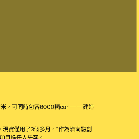
米，可同時包容6000輛car ——建造
，現實僅用了3個多月。”作為濟南融創
項目擔任人先容。