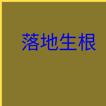
跳
至
主
要
內
落地生根
容
.