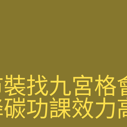
市裝找九宮格
碳功課效力