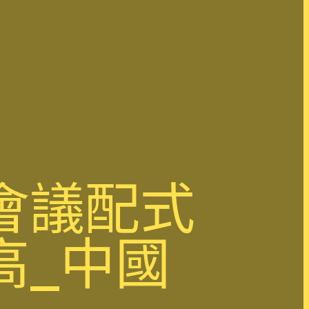
會議配式
高_中國