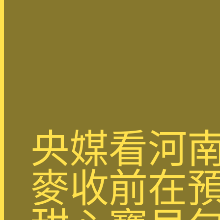
央媒看河南
麥收前在預