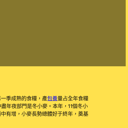
第一季成熟的食糧，產
包養
量占全年食糧
中盡年夜部門是冬小麥。本年，11個冬小
穩中有增，小麥長勢總體好于終年，奠基