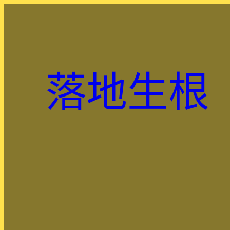
跳
至
主
要
內
落地生根
容
.