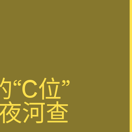
“C位”
年夜河查