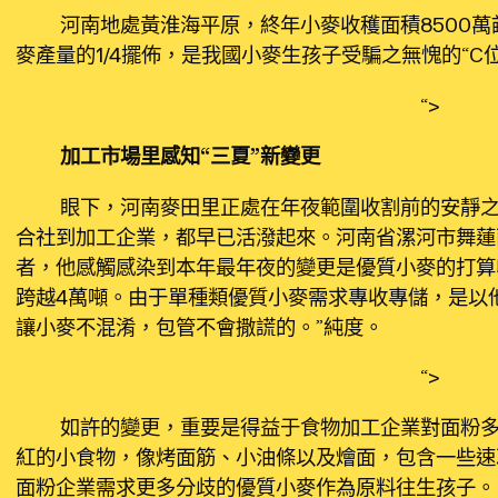
河南地處黃淮海平原，終年小麥收穫面積8500萬
麥產量的1/4擺佈，是我國小麥生孩子受騙之無愧的“C位
“>
加工市場里感知“三夏”新變更
眼下，河南麥田里正處在年夜範圍收割前的安靜之
合社到加工企業，都早已活潑起來。河南省漯河市舞蓮
者，他感觸感染到本年最年夜的變更是優質小麥的打算收
跨越4萬噸。由于單種類優質小麥需求專收專儲，是以
讓小麥不混淆，包管不會撒謊的。”純度。
“>
如許的變更，重要是得益于食物加工企業對面粉多
紅的小食物，像烤面筋、小油條以及燴面，包含一些速
面粉企業需求更多分歧的優質小麥作為原料往生孩子。