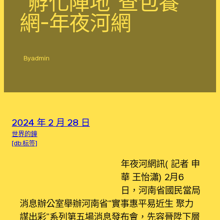
“孵化陣地”查包養
網-年夜河網
By
admin
2024 年 2 月 28 日
世界的鐘
[db:标签]
​
年夜河網訊（記者 申
華 王怡瀟）2月6
日，河南省國民當局
消息辦公室舉辦河南省“實事惠平易近生 聚力
謀出彩”系列第五場消息發布會，先容晉陞下層