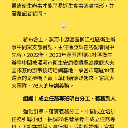
醫療衛生辦事才能平易近生實事落實情形，并
答覆記者發問。
發布會上，漯河市源匯區柳江社區衛生辦
事中間黨支部書記、主任徐亞輝在答記者問中
先容，2022年、2023年源匯區柳江社區衛生
辦事中間被漯河市衛生安康委遴選為家庭大夫
團隊簽約辦事技巧培訓基地，承當市轄區19個
這真的是夢嗎？藍玉華開始懷疑起來。家庭大
夫團隊、76人的培訓義務。
組織丨成立任務專班明白分工、義務到人
強化引導，落實義務分工。中間成立培訓
任務引導小組，抽調26名營業骨干成立任務專
班，下設講授組、實行組、后勤保證組、宣揚