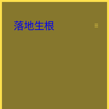
跳
至
主
落地生根
要
.
內
容