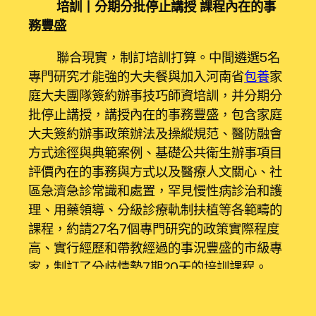
培訓丨分期分批停止講授 課程內在的事
務豐盛
聯合現實，制訂培訓打算。中間遴選5名
專門研究才能強的大夫餐與加入河南省
包養
家
庭大夫團隊簽約辦事技巧師資培訓，并分期分
批停止講授，講授內在的事務豐盛，包含家庭
大夫簽約辦事政策辦法及操縱規范、醫防融會
方式途徑與典範案例、基礎公共衛生辦事項目
評價內在的事務與方式以及醫療人文關心、社
區急濟急診常識和處置，罕見慢性病診治和護
理、用藥領導、分級診療軌制扶植等各範疇的
課程，約請27名7個專門研究的政策實際程度
高、實行經歷和帶教經過的事況豐盛的市級專
家，制訂了分歧情勢7期20天的培訓課程。
後果丨采取集中講課、實景練習訓練等方