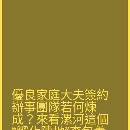
優良家庭大夫簽約
辦事團隊若何煉
成？來看漯河這個