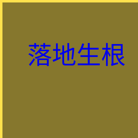
跳
至
主
要
內
落地生根
容
.