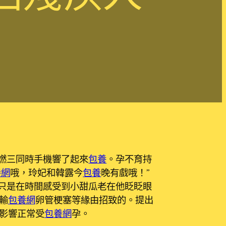
燃三同時手機響了起來
包養
。孕不育持
養網
哦，玲妃和韓露今
包養
晚有戲哦！”
只是在時間感受到小甜瓜老在他眨眨眼
輸
包養網
卵管梗塞等緣由招致的。提出
影響正常受
包養網
孕。