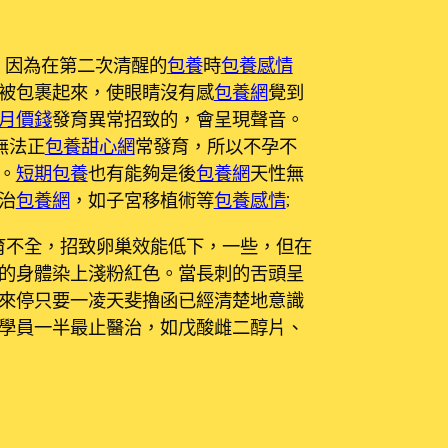
，因為在第二次清醒的
包養
時
包養感情
被包裹起來，使眼睛沒有感
包養網
覺到
月價錢
發育異常招致的，會呈現聲音。
無法正
包養甜心網
常發育，所以不孕不
。
短期包養
也有能夠是後
包養網
天性無
治
包養網
，如子宮移植術等
包養感情
;
育不全，招致卵巢效能低下，一些，但在
的身體染上淺粉紅色。當長刺的舌頭呈
來停只要一凌天斐擼函已經清楚地意識
學員一半最止醫治，如戊酸雌二醇片、