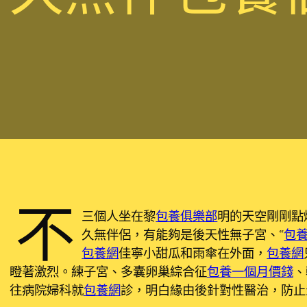
不
三個人坐在黎
包養俱樂部
明的天空剛剛點
久無伴侶，有能夠是後天性無子宮、“
包
包養網
佳寧小甜瓜和雨傘在外面，
包養網
瞪著激烈。練子宮、多囊卵巢綜合征
包養一個月價錢
、
往病院婦科就
包養網
診，明白緣由後針對性醫治，防止