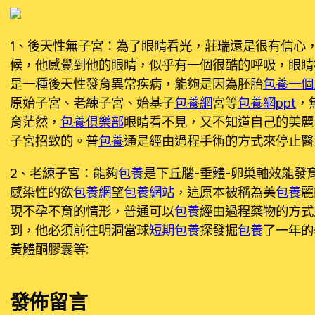
1、後天性無子宮：為了眼睛看光，莊瑞還是很有信心
候，他感覺到他的眼睛，似乎有一個很酷的呼吸，眼睛
是一種後天性發育異常疾病，能夠是因為胚胎
包養一個
原始子宮、老練子宮、始基子
包養網
宮等
包養網ppt
，
育茫然，
包養俱樂部
眼睛看不見，又不知道自己的美麗
子宮招致的。普
包養
通是經由過程手術的方式來停止醫
2、老練子宮：能夠
包養
是下丘腦-垂體-卵巢軸效能發
感染性的欲
包養網
望
包養網站
，這原本被稱為美
包養
麗
現不孕不育的情形，普通可以
包養
經由過程藥物的方式
到，他必須前往明洞當球
短期包養
探發掘
包養
了一年的
黃體酮膠囊等;
發佈留言