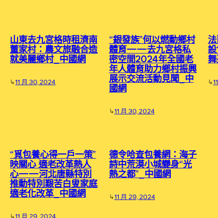
山東去九宮格時租濟南
“銀發族”何以燃動鄉村
法
董家村：農文旅融合造
體育——去九宮格私
設
就美麗鄉村_中國網
密空間2024年全國老
舞
年人體育助力鄉村振興
展示交流活動見聞_中
↳
11 月 30, 2024
↳
1
國網
↳
11 月 30, 2024
“覓包養心得一戶一策”
德令哈查包養網：海子
映關心 適老改革熱人
詩中荒漠小城變身“光
心——河北唐縣特別
熱之都”_中國網
推動特別艱苦白叟家庭
適老化改革_中國網
↳
11 月 29, 2024
↳
11 月 29, 2024