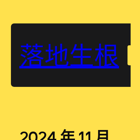
跳
至
主
要
內
落地生根
容
.
2024 年 11 月