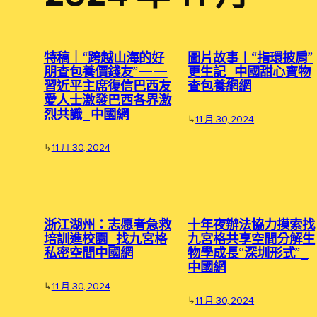
特稿｜“跨越山海的好
圖片故事丨“指環披肩”
朋查包養價錢友”——
更生記_中國甜心寶物
習近平主席復信巴西友
查包養網網
愛人士激發巴西各界激
烈共識_中國網
↳
11 月 30, 2024
↳
11 月 30, 2024
浙江湖州：志愿者急救
十年夜辦法協力摸索找
培訓進校園_找九宮格
九宮格共享空間分解生
私密空間中國網
物學成長“深圳形式”_
中國網
↳
11 月 30, 2024
↳
11 月 30, 2024