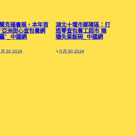
蘭克福書展，本年首
湖北十堰市鄖陽區：打
“亞洲甜心查包養網
造零查包養工超市 端
臺”_中國網
穩失業飯碗_中國網
1 月 30, 2024
↳
11 月 30, 2024