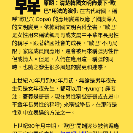
韓
原題：清楚韓國文明佈景下“歐
巴”用法的演化
在古代韓國，稱
呼“歐巴”（Oppa）的應用變遷反應了國度深入
的文明變更。依據韓國文明百科全書，“歐巴”
是女性用來稱號親哥哥或支屬中平輩年長男性
的稱呼。跟著韓國社會的成長，“歐巴”不再局
限于家庭成員間應用，還會被用來稱號男性伴
侶或情人。但是，人們在應用這一稱號的同
時，也隨之發生很多風趣的變更和迷惑。
上世紀70年月到90年月初，無論是男年夜先
生仍是女年夜先生，都可以用“Hyung”（譯者
注：寄義是哥哥，現在男性稱號哥哥或支屬中
平輩年長男性的稱呼）來稱號學長，在那時是
性別中立表達的方法之一。
上世紀90年月中期，“歐巴”開端逐步被普遍應