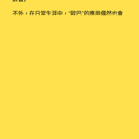
不外，在日常生涯中，“歐巴”的應用偶然也會
帶來一些未便。例如，在公共場所用“歐巴”稱
號丈夫會激發曲解，對旁人來說很難區分她是
在稱號丈夫仍是其別人。對兒童來說，孩子能
夠會對家庭關系發生曲解。
盡管女性用“歐巴”來稱號丈夫曾風行一時，但
一些韓國女性開端從頭思慮這一稱號能否合
適。依據Tillion Pro平臺本月19日至20日對
1603名30至50歲之間的已婚人士停止的查詢
拜訪，跟著年紀增加，“歐巴”逐步被“老公”“某
某的爸爸”“
包養
親愛的”等更正式或切近年紀成
分的稱呼所替換。
那么，有沒有正式稱號丈夫的用語呢？
包養
依
據韓國國立國語院和《朝鮮日報》一起配合制