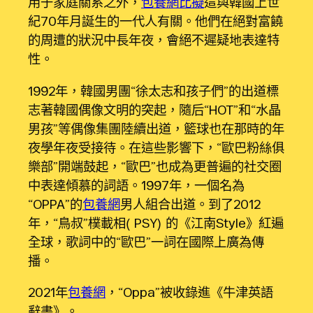
用于家庭關系之外，
包養網比擬
這與韓國上世
紀70年月誕生的一代人有關。他們在絕對富饒
的周遭的狀況中長年夜，會絕不遲疑地表達特
性。
1992年，韓國男團“徐太志和孩子們”的出道標
志著韓國偶像文明的突起，隨后“HOT”和“水晶
男孩”等偶像集團陸續出道，籃球也在那時的年
夜學年夜受接待。在這些影響下，“歐巴粉絲俱
樂部”開端鼓起，“歐巴”也成為更普遍的社交圈
中表達傾慕的詞語。1997年，一個名為
“OPPA”的
包養網
男人組合出道。到了2012
年，“鳥叔”樸載相（PSY）的《江南Style》紅遍
全球，歌詞中的“歐巴”一詞在國際上廣為傳
播。
2021年
包養網
，“Oppa”被收錄進《牛津英語
辭書》。