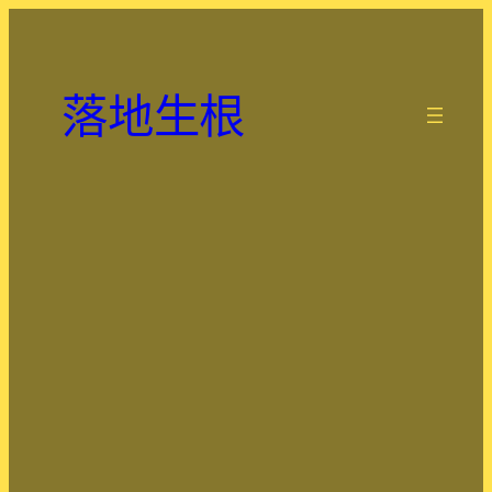
跳
至
主
落地生根
要
.
內
容