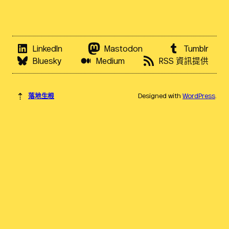
LinkedIn
Mastodon
Tumblr
Bluesky
Medium
RSS 資訊提供
⇡
落地生根
Designed with
WordPress
.