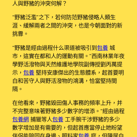
人與野豬的沖突何解？
“野豬泛濫”之下，若何防范野豬侵略人類生
涯、緩解兩者之間的沖突，也是今朝面對的新
挑釁。
“野豬是經由過程什么渠道被吸引到
包養
城
市，這實在都和人的運動有關。”西南林業年夜
學野活潑物與天然維護地學院副傳授劉丙萬提
示，
包養
堅持安康傑出的生態體系，起首要明
白和苦守人與野活潑物的鴻溝，恰當堅持間
隔。
在他看來，野豬毀田傷人事務的頻率上升，并
不完整意味著野豬多少數字的增添。“經由過程
包養網
捕獵等人
包養
工手腕干涉野豬的多少
數字增加是有需要的，但起首應當停止她盼望
伴侶能陪同在身邊、照料家
包養
庭，但陳居白