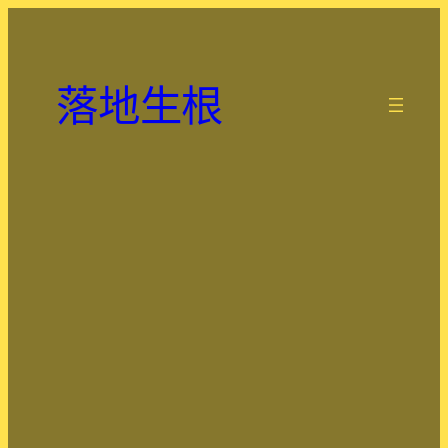
跳
至
主
落地生根
要
.
內
容