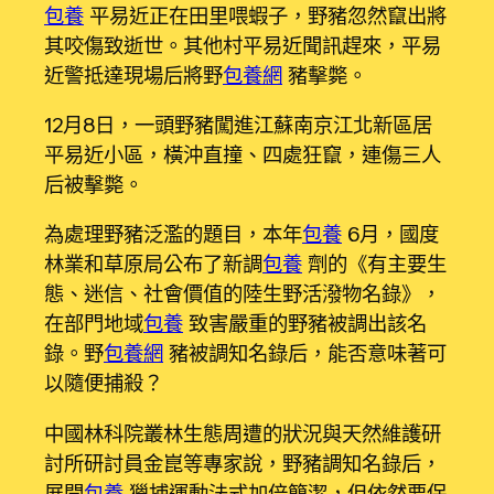
包養
平易近正在田里喂蝦子，野豬忽然竄出將
其咬傷致逝世。其他村平易近聞訊趕來，平易
近警抵達現場后將野
包養網
豬擊斃。
12月8日，一頭野豬闖進江蘇南京江北新區居
平易近小區，橫沖直撞、四處狂竄，連傷三人
后被擊斃。
為處理野豬泛濫的題目，本年
包養
6月，國度
林業和草原局公布了新調
包養
劑的《有主要生
態、迷信、社會價值的陸生野活潑物名錄》，
在部門地域
包養
致害嚴重的野豬被調出該名
錄。野
包養網
豬被調知名錄后，能否意味著可
以隨便捕殺？
中國林科院叢林生態周遭的狀況與天然維護研
討所研討員金崑等專家說，野豬調知名錄后，
展開
包養
獵捕運動法式加倍簡潔，但依然要保