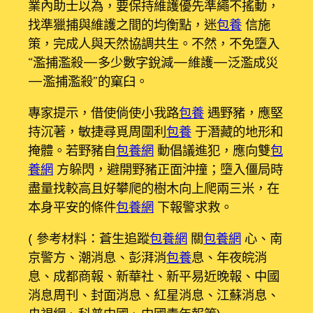
業內助士以為，要保持維護優先準繩不搖動，
找準獵捕與維護之間的均衡點，迷
包養
信施
策，完成人與天然協調共生。不然，不免墮入
“濫捕濫殺—多少數字銳減—維護—泛濫成災
—濫捕濫殺”的窠臼。
專家提示，借使倘使小我路
包養
遇野豬，應堅
持沉著，敏捷尋覓周圍利
包養
于潛藏的地形和
掩體。若野豬自
包養網
動倡議進犯，應向雙
包
養網
方躲閃，避開野豬正面沖撞；墮入僵局時
盡量找較高且好攀爬的樹木向上爬兩三米，在
本身平安的條件
包養網
下報警求救。
（參考材料：蒼生追蹤
包養網
關
包養網
心、南
京警方、潮消息、彭湃消
包養
息、年夜皖消
息、成都商報、新華社、新平易近晚報、中國
消息周刊、封面消息、紅星消息、江蘇消息、