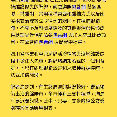
持維護優先的準繩，嚴厲遵照
包養網
禁獵區
域、禁獵期、禁用獵捕東西和獵捕方式以及國
度槍支治理等法令律例的規則。在獵捕野豬
時，不克不及對國度維護的其他野活潑物形成
葉秋鎖受伴侶約請餐
包養網
與加入常識比賽節
目，在灌音經
包養網
過歷程中損害。
四川省林業和草原局野活潑植物與濕地維護處
相干擔任人先容，將野豬調知名錄的一個利益
是，下層在處理野豬致害和采取種群調控時，
法式加倍簡潔。
記者清楚到，在生態周遭的狀況較好、野豬頻
仍出沒的綿陽市，全市僅有三支打獵隊，均是
平易近間組織。此中，只要一支步隊經公安機
關存案答應應用槍支。