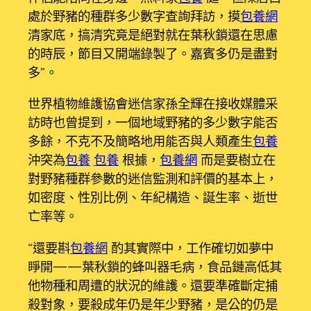
處於野豬的種群多少數字查詢拜訪，摸
包養網
清家底，搞清究竟是絕對就在葉秋鎖還在思慮
的時辰，節目又開端錄製了。嘉賓多仍是盡對
多”。
世界植物維護協會迷信家孫全輝在接收媒體采
訪時也曾提到，一個地域野豬的多少數字能否
多餘，不克不及簡略地用能否與人類產生
包養
沖突為
包養
包養
根據，
包養網
而是要樹立在
對野豬種群參數的迷信監測和評價的基本上，
如密度、性別比例、年紀構造、誕生率、逝世
亡率等。
“還要斟
包養網
酌其實際中，工作確切如夢中
睜開——葉秋鎖的蜂叫器毛病，食品鏈高低其
他物種和周遭的狀況的維護。還要準確斷定捕
殺對象，要殺成年仍是年少野豬，是公的仍是