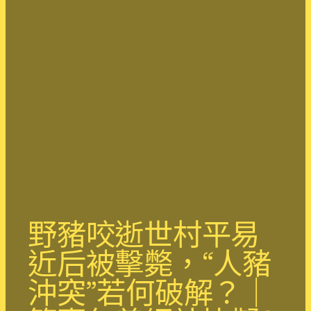
野豬咬逝世村平易
近后被擊斃，“人豬
沖突”若何破解？｜