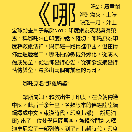
《哪
吒2：魔童鬧
海》爆火，上映
缺乏一月，沖上
全球動畫片子票房No1，印度網友表現與有榮
焉，稱哪吒來自印度神話。確切，哪吒原為印
度釋教護法神，與佛經一路傳進中國。但在傳
佈經過歷程中，哪吒抽像敏捷外鄉化，從成人
釀成兒童，從恐怖變得心愛，從有爹沒娘變得
怙恃雙全，還多出兩個有前程的哥哥。
哪吒原名“那羅鳩婆”
眾所周知，釋教出生于印度，在漢朝傳進
中國，此后千余年里，各類版本的佛經陸陸續
續譯成中文。東漢時代，印度北部（一說尼泊
爾）出了一位梵學巨匠馬叫，為釋教開創人釋
迦牟尼寫了一部列傳。到了南北朝時代，印度