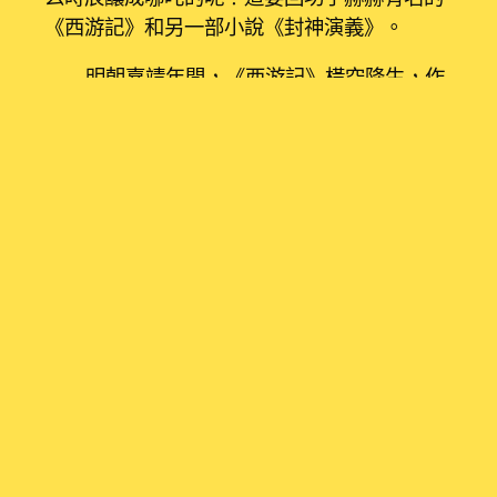
《西游記》和另一部小說《封神演義》。
明朝嘉靖年間，《西游記》橫空降生，作
者能夠感到應用兩個口字旁的名字感到更規
整，將曩昔通行的那吒改成了哪吒。
個人空間
然后在隆慶年間或許萬積年間，《封神演義》
也橫空降生，該書作者繼續《西游記》的寫
法，也把那吒寫成哪吒。在這兩部小說影響
下，哪吒的名字終于定型。
從三頭八臂到三頭六臂
《水滸傳》的出生時光比《西游記》更
早，這部書描述梁山一百單八將，此中一將是
“八臂哪吒”項充。您能夠會希奇，《哪吒2：魔
童鬧海》里的哪吒PK年夜反派無量仙翁時，不
是現出三頭六臂嗎？怎么會有個八臂哪吒？