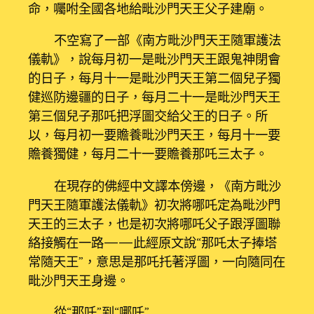
命，囑咐全國各地給毗沙門天王父子建廟。
不空寫了一部《南方毗沙門天王隨軍護法
儀軌》，說每月初一是毗沙門天王跟鬼神閉會
的日子，每月十一是毗沙門天王第二個兒子獨
健巡防邊疆的日子，每月二十一是毗沙門天王
第三個兒子那吒把浮圖交給父王的日子。所
以，每月初一要贍養毗沙門天王，每月十一要
贍養獨健，每月二十一要贍養那吒三太子。
在現存的佛經中文譯本傍邊，《南方毗沙
門天王隨軍護法儀軌》初次將哪吒定為毗沙門
天王的三太子，也是初次將哪吒父子跟浮圖聯
絡接觸在一路——此經原文說“那吒太子捧塔
常隨天王”，意思是那吒托著浮圖，一向隨同在
毗沙門天王身邊。
從“那吒”到“哪吒”