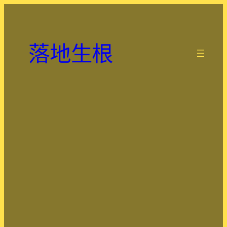
跳
至
主
落地生根
要
.
內
容