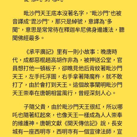
毗沙門天王底本沒著名字，“毗沙門”也被
音譯成“毘沙門”，那只是綽號，意譯為“多
聞”，意思是常常待在釋迦牟尼佛身邊護法，聽
聞佛經最多。
《承平廣記》里有一則小故事：晚唐時
代，成都惡棍趙高胡作非為，被押送公堂，官
員想打他一頓板子，卻瞧見他后背紋著毗沙門
天王，左手托浮圖，右手拿著降魔杵，就不敢
打了，由於會打到天王。這個故事闡明毗沙門
天王崇奉在唐朝相當風行，曾經深刻人心。
子隨父貴，由於毗沙門天王很紅，所以哪
吒也隨著紅起來，也像天王一樣成為人人崇奉
的維護神。唐朝文獻《開天傳信記》說，長安
城有一座西明寺，西明寺有一個宣律法師，宣