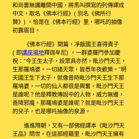
和尚曇無讖離開中國，將馬叫撰寫的列傳譯成
中文，取名《佛本行經》（別名《佛所行
贊》）。恰是在《佛本行經》里，哪吒的抽像
初露眉目。
《佛本行經》開篇，凈飯國王喜得貴子
（即
講座場地
釋迦牟尼），一群婆羅門參加慶
祝：“今王生太子，設眾具亦然。毗沙門天王，
生那羅鳩婆。一切諸天眾，皆悉年夜歡樂。”明
天國王生下太子，就像昔時毗沙門天王生下那
羅鳩婆，一切的仙人都很是興奮。毗沙門天王
是誰呢？他是釋教傳說中的人物，威力無邊，
善降邪魔。那羅鳩婆是誰呢？就是毗沙門天王
的兒子，也是哪吒抽像的泉源。
進進隋朝，又有一部佛經譯本《毗沙門天
王品》問世。在這部經籍里，毗沙門天王擁有