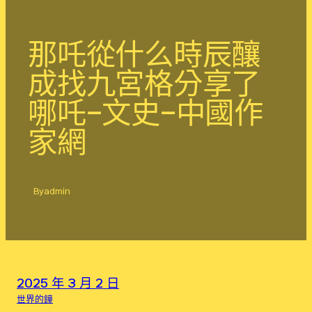
那吒從什么時辰釀
成找九宮格分享了
哪吒–文史–中國作
家網
By
admin
2025 年 3 月 2 日
世界的鐘