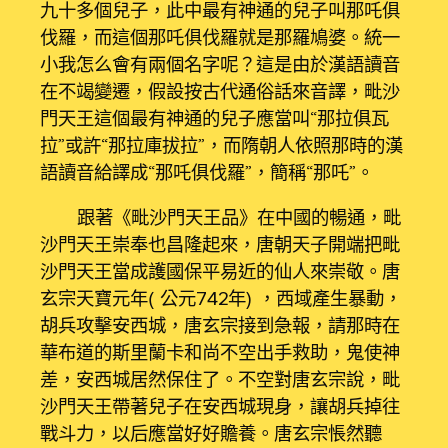
九十多個兒子，此中最有神通的兒子叫那吒俱
伐羅，而這個那吒俱伐羅就是那羅鳩婆。統一
小我怎么會有兩個名字呢？這是由於漢語讀音
在不竭變遷，假設按古代通俗話來音譯，毗沙
門天王這個最有神通的兒子應當叫“那拉俱瓦
拉”或許“那拉庫拔拉”，而隋朝人依照那時的漢
語讀音給譯成“那吒俱伐羅”，簡稱“那吒”。
跟著《毗沙門天王品》在中國的暢通，毗
沙門天王崇奉也昌隆起來，唐朝天子開端把毗
沙門天王當成護國保平易近的仙人來崇敬。唐
玄宗天寶元年（公元742年），西域產生暴動，
胡兵攻擊安西城，唐玄宗接到急報，請那時在
華布道的斯里蘭卡和尚不空出手救助，鬼使神
差，安西城居然保住了。不空對唐玄宗說，毗
沙門天王帶著兒子在安西城現身，讓胡兵掉往
戰斗力，以后應當好好贍養。唐玄宗悵然聽