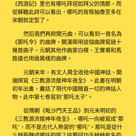
《西游記》里也有哪吒拜塔如拜父的情節，而
從蘇轍此詩可以看出，哪吒的背叛抽像至多在
宋朝就定型了。
然后我們再掀開元曲，可以看到一首名為
《那吒令》的曲牌，關漢卿用這個曲牌寫過十
幾首曲子，元朝其他作曲家白樸、王實甫和馬
致遠也用過異樣的曲牌。
元朝末年，有文人周全收拾中國神話，開
端撰寫《三教源流搜神年夜全》。此書在明朝
初年出書，囊括了現代中國簡直一切的神話人
物，此中第七卷寫到“那吒太子”。
從隋朝《毗沙門天王品》到元末明初的
《三教源流搜神年夜全》，哪吒一向被寫成“那
吒”，而不是古代人熟習的“哪吒”。那吒是從什
么時辰釀成哪吒的呢？這要回功于赫赫有名的