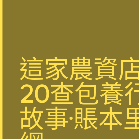
這家農資
20查包養
故事·賬本