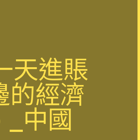
一天進賬
邊的經濟
）_中國