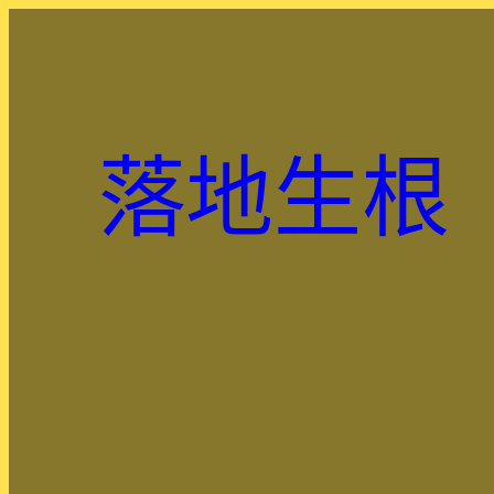
跳
至
主
要
內
落地生根
容
.