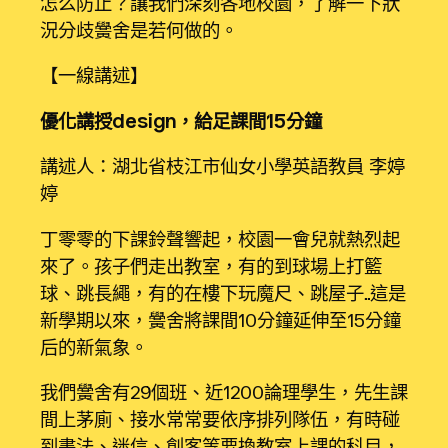
怎么防止？讓我們深刻各地校園，了解一下狀
況分歧黌舍是若何做的。
【一線講述】
優化講授design，給足課間15分鐘
講述人：湖北省枝江市仙女小學英語教員 李婷
婷
丁零零的下課鈴聲響起，校園一會兒就熱烈起
來了。孩子們走出教室，有的到球場上打籃
球、跳長繩，有的在樓下玩魔尺、跳屋子……這是
新學期以來，黌舍將課間10分鐘延伸至15分鐘
后的新氣象。
我們黌舍有29個班、近1200論理學生，先生課
間上茅廁、接水常常要依序排列隊伍，有時碰
到書法、迷信、創客等要換教室上課的科目，