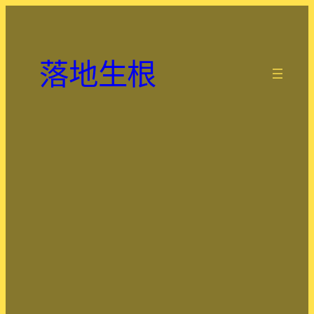
跳
至
主
落地生根
要
.
內
容