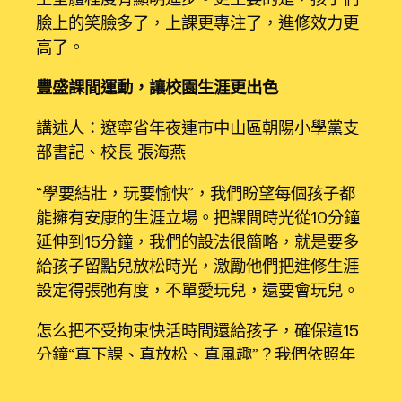
臉上的笑臉多了，上課更專注了，進修效力更
高了。
豐盛課間運動，讓校園生涯更出色
講述人：遼寧省年夜連市中山區朝陽小學黨支
部書記、校長 張海燕
“學要結壯，玩要愉快”，我們盼望每個孩子都
能擁有安康的生涯立場。把課間時光從10分鐘
延伸到15分鐘，我們的設法很簡略，就是要多
給孩子留點兒放松時光，激勵他們把進修生涯
設定得張弛有度，不單愛玩兒，還要會玩兒。
怎么把不受拘束快活時間還給孩子，確保這15
分鐘“真下課、真放松、真風趣”？我們依照年
夜連市中山區教導局《中山區中小學課間治理