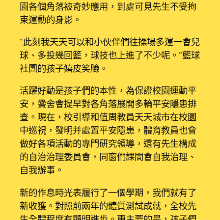
園各個角落被奇妙應用，到處可見先生不受拘
束運動的身影。
“此刻我天天可以和小伙伴們往操場多運一會兒
球、多投幾回籃，球技也上進了不少呢。”籃球
社團的孩子嬉皮笑臉。
活躍好動是孩子們的本性，為保證校園運動平
安，黌舍會提早對各角落展開多輪平安隱患排
查。現在，校引導和值周教員天天城市在校園
中巡視，發明并處置平安隱患，體育教員也會
做好各項活動的專門研究領導，還有先生構成
的自治治理委員會，同窗們課間會自我治理、
自我辦事。
新的作息時光表履行了一個學期，我們就有了
新收獲。對照前兩年的體質測試成就，全校先
生全體程度有顯明進步。更主要的是，孩子們