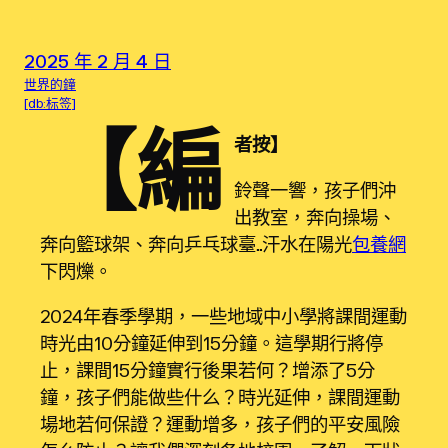
2025 年 2 月 4 日
世界的鐘
[db:标签]
【編
者按】
鈴聲一響，孩子們沖
出教室，奔向操場、
奔向籃球架、奔向乒乓球臺……汗水在陽光
包養網
下閃爍。
2024年春季學期，一些地域中小學將課間運動
時光由10分鐘延伸到15分鐘。這學期行將停
止，課間15分鐘實行後果若何？增添了5分
鐘，孩子們能做些什么？時光延伸，課間運動
場地若何保證？運動增多，孩子們的平安風險