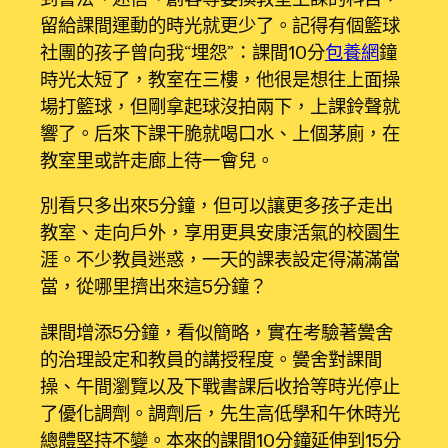
留給課間運動的時光就更少了。記得有個籃球
社團的孩子曾向我“埋怨”：課間10分
包養網
鐘
時光太短了，教室在三樓，他很是想往上面操
場打籃球，但剛拿起球沒拍兩下，上課鈴聲就
響了。后來下課干脆就喝口水、上個茅廁，在
教室里或許走廊上待一會兒。
別看只多出來5分鐘，但可以讓更多孩子走出
教室、走向戶外，享用更具安康活氣的校園生
涯。不少教員迷惑，一天的課表設定得滿滿當
當，從哪里擠出來這5分鐘？
課間增添5分鐘，看似簡略，實在考驗著黌舍
的治理設定和教員的講授程度。黌舍對課間
操、午間瀏覽以及下戰書課后收拾等時光停止
了優化調劑。調劑后，先生高低學和午休時光
總體堅持不變。本來的課間10分鐘延伸到15分