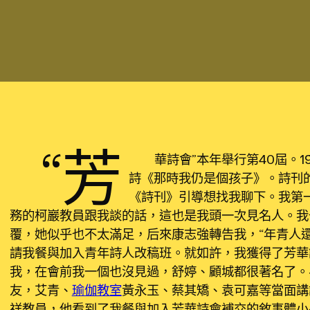
“芳
華詩會”本年舉行第40屆。
詩《那時我仍是個孩子》。詩刊
《詩刊》引導想找我聊下。我第
務的柯巖教員跟我談的話，這也是我頭一次見名人。我
覆，她似乎也不太滿足，后來康志強轉告我，“年青人
請我餐與加入青年詩人改稿班。就如許，我獲得了芳華
我，在會前我一個也沒見過，舒婷、顧城都很著名了。
友，艾青、
瑜伽教室
黃永玉、蔡其矯、袁可嘉等當面講
祥教員，他看到了我餐與加入芳華詩會補交的敘事體小