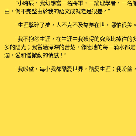
“小時辰，我幻想當一名將軍，一論理學者，一名
由，倒不完整由於我的語文成就老是很差。”
“生涯擊碎了夢，人不克不及靠夢在世，哪怕很美。
“我不抱怨生涯，在生涯中我獲得的究竟比掉往的
多的陽光；我嘗過深深的苦楚，像陸地的每一滴水都是
瀾，愛和憎掀動的情感！”
“我盼望，每小我都酷愛世界，酷愛生涯；我盼望
我盼望，萬一有某種氣力挑動我們相互敵視，誰也不要
“于是，我寫詩……”
發佈留言
發佈留言必須填寫的電子郵件地址不會公開。
必填欄