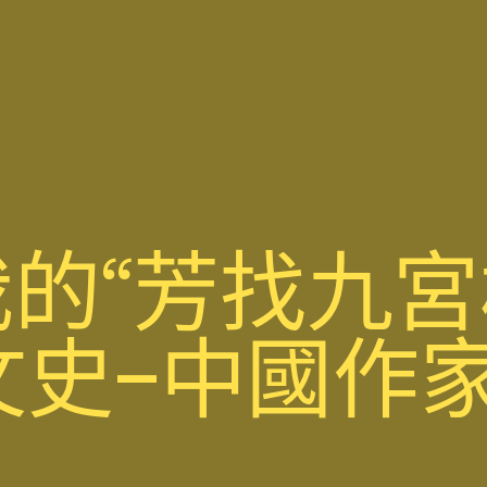
的“芳找九
–文史–中國作