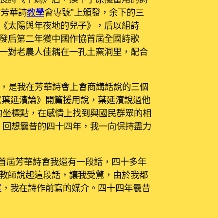
“芳華詩
教學
會專號”上頒發，余下的三
《太陽與年夜地的兒子》，后以組詩
發后第二年獲中國作協首屆全國詩歌
一對老農人佳耦在一孔土窯洞里，配合
，是我在芳華詩會上會商講話說的三個
《葉延濱論》開篇援用說，葉延濱說過他
的坐標點，在感情上找到與國民群眾的相
，回想曩昔的四十四年，我一向保持盡力
，首屆芳華詩會我還有一段話，四十多年
教師說起這段話，讓我受驚，由於我都
室
，我在詩作前寫的媒介。四十四年曩昔