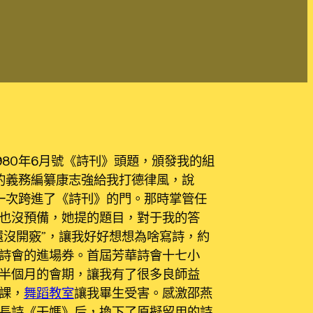
1980年6月號《詩刊》頭題，頒發我的組
的義務編纂康志強給我打德律風，說
一次跨進了《詩刊》的門。那時掌管任
也沒預備，她提的題目，對于我的答
還沒開竅”，讓我好好想想為啥寫詩，約
詩會的進場券。首屆芳華詩會十七小
半個月的會期，讓我有了很多良師益
課，
舞蹈教室
讓我畢生受害。感激邵燕
長詩《干媽》后，換下了原擬留用的詩