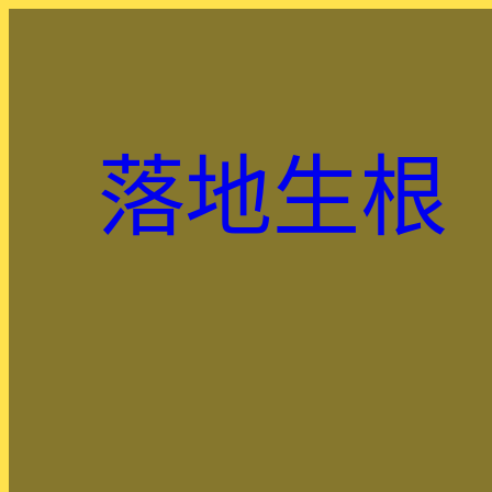
跳
至
主
要
內
落地生根
容
.