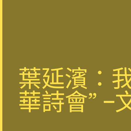
葉延濱：我
華詩會” 