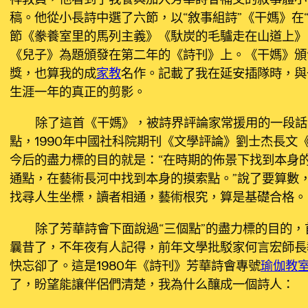
稿。他從小長詩中選了六節，以“敘事組詩”《干媽》在
節《豢養室里的馬列主義》《馱炭的毛驢走在山道上》
《兒子》為題頒發在第二年的《詩刊》上。《干媽》頒
獎，也算我的成
家教
名作。記載了我在延安插隊時，與
生涯一年的真正的剪影。
除了這首《干媽》，被詩界評論家常援用的一段話
點，1990年中國社科院期刊《文學評論》劉士杰長文
今后的盡力標的目的就是：“在時期的佈景下找到本身
通點，在藝術長河中找到本身的摸索點。”說了要算數
找尋人生坐標，讀者相通，藝術根究，算是基礎合格。
除了芳華詩會下面說過“三個點”的盡力標的目的
曩昔了，不年夜有人記得，前年文學批駁家何言宏師長
快忘卻了。這是1980年《詩刊》芳華詩會專號
瑜伽教
了，盼望能讓伴侶們清楚，我為什么釀成一個詩人：