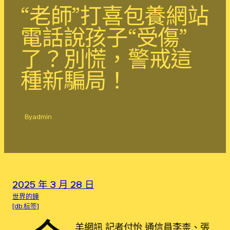
“老師”打喜包養網站
電話說孩子“受傷”
了？別慌，警戒這
種新騙局！
By
admin
2025 年 3 月 28 日
世界的鐘
[db:标签]
羊網訊 記者付怡 通信員李柰、張