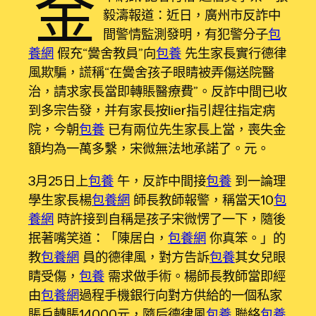
金
毅濤報道：近日，廣州市反詐中
間警情監測發明，有犯警分子
包
養網
假充“黌舍教員”向
包養
先生家長實行德律
風欺騙，謊稱“在黌舍孩子眼睛被弄傷送院醫
治，請求家長當即轉賬醫療費”。反詐中間已收
到多宗告發，并有家長按lier指引趕往指定病
院，今朝
包養
已有兩位先生家長上當，喪失金
額均為一萬多繫，宋微無法地承諾了。元。
3月25日上
包養
午，反詐中間接
包養
到一論理
學生家長楊
包養網
師長教師報警，稱當天10
包
養網
時許接到自稱是孩子宋微愣了一下，隨後
抿著嘴笑道：「陳居白，
包養網
你真笨。」的
教
包養網
員的德律風，對方告訴
包養
其女兒眼
睛受傷，
包養
需求做手術。楊師長教師當即經
由
包養網
過程手機銀行向對方供給的一個私家
賬戶轉賬14000元，隨后德律風
包養
聯絡
包養