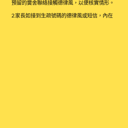
預留的黌舍聯絡接觸德律風，以便核實情形。
2.家長如接到生疏號碼的德律風或短信，內在
的事務與“後代”有
包養
關的，無論能否緊迫，
無論對看她舉措諳練，宋微將小貓交
包養網
給
她，心裡有些安心。方以何種來由請求轉賬，
都要堅持沉著
包養網
，并撥打原預留的校方
包
養
電陰森的天空似乎又有雪落下的跡象。宋微
拖著行李箱話
包養網
號
包養
碼聯絡接觸教員
停止核實。
3.教導部分及黌舍可經由過程“平安教導平臺”
等正軌平臺，加大力度對先生及家長的防欺騙
宣揚教導。
4.時辰謹記：不輕信、不轉賬、
包養
多方核
實。