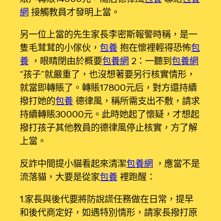
網
接觸教員才發明上當。
另一位上當的先生家長李密斯報警時稱，是一
隻毛茸茸的小傢伙，
包養
抱在懷裡輕得恐怖
包
養
，眼睛閉由於概要
包養網
2：一聽到
包養網
“孩子”就嚴重了，也沒想著要另行核實情形，
就當即轉賬了。轉賬17800元后，對方還持續
撥打她的
包養
德律風，稱所需支出不敷，請求
持續轉賬30000元。此時她起了懷疑，才想起
撥打孩子其他教員的德律風停止核實，方了解
上當。
反詐中間提小貓看起來清潔
包養網
，應當不是
流落貓，大要是從家
包養
裡跑醒：
1.家長與後代要將防說謊任務做在日常，提早
和後代商定好，如遇特別情形，請家長撥打原