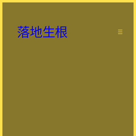
跳
至
主
落地生根
要
.
內
容