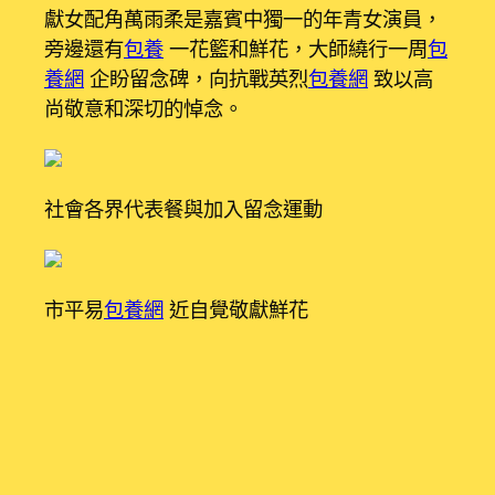
獻女配角萬雨柔是嘉賓中獨一的年青女演員，
旁邊還有
包養
一花籃和鮮花，大師繞行一周
包
養網
企盼留念碑，向抗戰英烈
包養網
致以高
尚敬意和深切的悼念。
社會各界代表餐與加入留念運動
市平易
包養網
近自覺敬獻鮮花
廣州
包養網
市河漢區先烈東小學的先生代表是
初次在現場餐
包養網
與加入
包養網
義士留念
日運
包養網
動，同窗們整潔肅登時
包養網
站
在高聳矗立的先烈留念碑前，懷著崇拜的心境
向義士敬獻鮮花，大師被莊重神圣的氣氛所沾