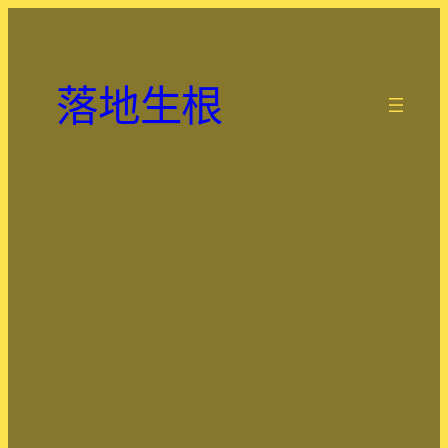
跳
至
主
落地生根
要
.
內
容