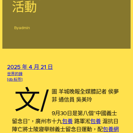
活動
By
admin
2025 年 4 月 21 日
世界的鐘
[db:标签]
文/
圖 羊城晚報全媒體記者 侯夢
菲 通信員 吳美玲
9月30日是第八個“中國義士
留念日”，廣州市十九
包養
路軍淞
包養
滬抗日
陣亡將士陵寢舉辦義士留念日運動，配
包養網