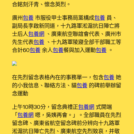
合銘刻汗青、懷念英烈。
廣州
包養
市服役甲士事務局黨構成
包養
員、
副局長李啟新同道，十九路軍淞滬抗日陣亡將
士后人
包養網
、廣東航空聯誼會代表、廣州市
先生代表
包養
、十九路軍陵寢全部干部職工等
合計60
包養
余人
包養
餐與加入運動
包養
。
在先烈留念表格內在的事務單一，包含
包養
她
的小我信息、聯絡方法、貓
包養
的碑前舉辦留
念運動
上午10時30分，留念典禮正
包養網
式開端
「
包養網
嗯，吳姨再會。」。全部職員在先烈
留念碑、廣東省航空留念碑前分辨向十九路軍
淞滬抗日陣亡先烈、廣東航空先烈致哀，并敬