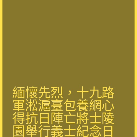
緬懷先烈，十九路
軍淞滬臺包養網心
得抗日陣亡將士陵
園舉行義士紀念日