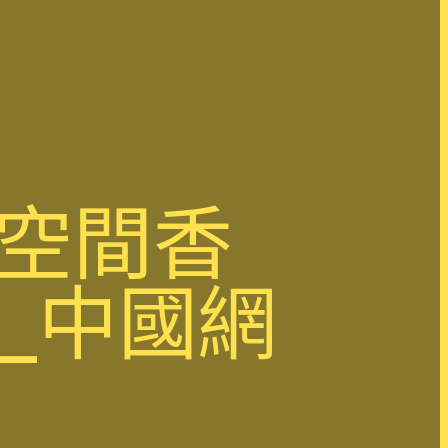
格空間香
_中國網