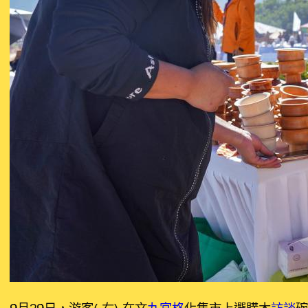
9月29日，游客（右）在文
九宮格
化集市上選購木
訪談
碗