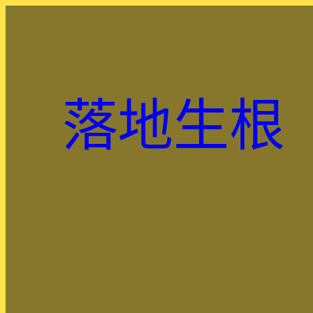
跳
至
主
要
內
落地生根
容
.