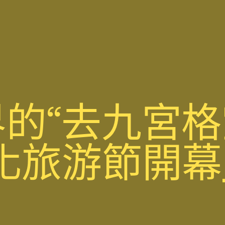
的“去九宮
化旅游節開幕