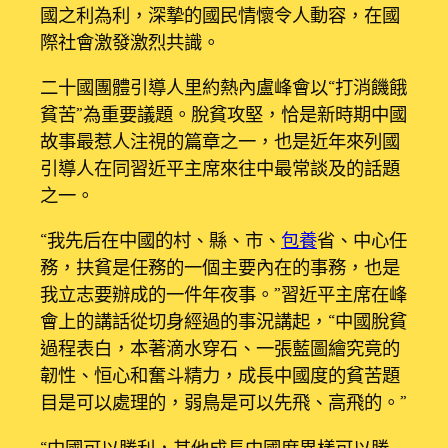
國之利為利，深摯的國民情懷令人動容，在國
際社會激發激烈共識。
二十國團體引導人里約熱內盧峰會以“打消饑餓
貧苦”為重要議題。脫貧攻堅，恰是新時期中國
故事最惹人注視的篇章之一，也是近年來列國
引導人在同習近平主席來往中最常談及的話題
之一。
“我先后在中國的村、縣、市、
包養
省、中心任
務，扶貧是任務的一個主要內在的事務，也是
我立志要辦成的一件年夜事。”習近平主席在峰
會上的講話從切身經過的事況講起，“中國脫貧
過程表白，本著滴水穿石、一張藍圖繪究竟的
韌性、恒心和奮斗精力，成長中國度的貧苦題
目是可以處理的，弱鳥是可以先飛、高飛的。”
“中國可以勝利，其他成長中國度異樣可以勝