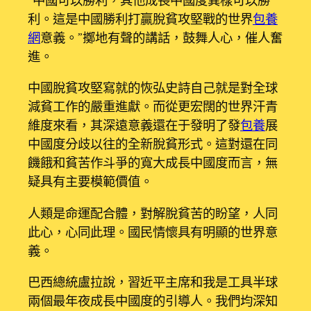
利。這是中國勝利打贏脫貧攻堅戰的世界
包養
網
意義。”擲地有聲的講話，鼓舞人心，催人奮
進。
中國脫貧攻堅寫就的恢弘史詩自己就是對全球
減貧工作的嚴重進獻。而從更宏闊的世界汗青
維度來看，其深遠意義還在于發明了發
包養
展
中國度分歧以往的全新脫貧形式。這對還在同
饑餓和貧苦作斗爭的寬大成長中國度而言，無
疑具有主要模範價值。
人類是命運配合體，對解脫貧苦的盼望，人同
此心，心同此理。國民情懷具有明顯的世界意
義。
巴西總統盧拉說，習近平主席和我是工具半球
兩個最年夜成長中國度的引導人。我們均深知