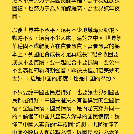
黨人不只努力于為國民謀幸福、為平易近族謀
回復，也努力于為人類謀提高、為世界謀年夜
同。
以後世界并不承平，還有不少地域烽火紛飛、
動蕩不安，還有不少人處于溫飽之中。“世界繁
華穩固不成能樹立在貧者愈貧、富者愈富的基
本上，列國配合成長才是真成長”“配合收回要
成長不要貧窮、要一起配合不要抗衡、要公平
不要霸權的新時期強音，聯袂扶植加倍美妙的
世界”，這是中國的態度，也是中國的舉動。
不只要讓中國國民過得好，也要讓世界列國國
民都過得好，中國共產黨人有著樸實的全國情
懷。全國情懷、國民情懷，是內涵貫穿并同一
的。讀懂了中國共產黨人深摯的國民情懷，讀
懂了中國人素有的“年夜同”幻想，也就讀懂了
中國交際以人類前程為懷、以國民福祉為念的