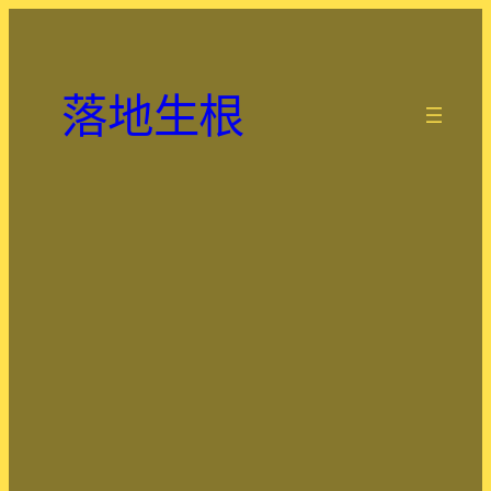
跳
至
主
落地生根
要
.
內
容