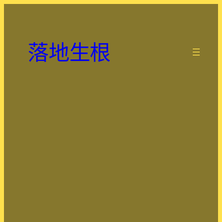
跳
至
主
落地生根
要
.
內
容