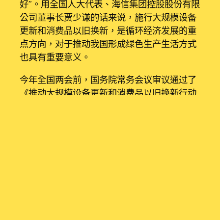
好”。用全国人大代表、海信集团控股股份有限
公司董事长贾少谦的话来说，施行大规模设备
更新和消费品以旧换新，是循环经济发展的重
点方向，对于推动我国形成绿色生产生活方式
也具有重要意义。
今年全国两会前，国务院常务会议审议通过了
《推动大规模设备更新和消费品以旧换新行动
方案》（以下简称《行动方案》）。会议指出，
推动新一轮大规模设备更新和消费品以旧换
新，是党中央着眼于我国高质量发展大局作出
的重大决策。
郑栅洁3
家教場地
月6日介绍，《行动方案》将
重点实施设备更新、消费品以旧换新、回收循
环利用、标准提升四大行动。从领域和方向上
看，重点行业设备更新改造将围绕节能降碳、