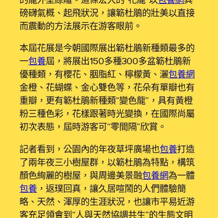
磅礴氣概、起飛狀況，讓簕杜鵑的壯美以直接
而震動的方法展示在游客眼前。
本屆花展是今朝國際展出簕杜鵑新種類最多的
一
包養
屆，將展出150多種300多盆簕杜鵑新
優種類，有櫻花、胭脂紅、檸檬黃、灑
包養網
金橙、花蝴蝶、金心雙色等，花朵有單瓣也有
重瓣，更有簕杜鵑新種類“變色龍”，具有黃橙
粉三種色彩，花樣跟著時光變換，在國際尚屬
初次表態，屆時游客可“零間隔”欣賞。
記者看到，公園內的年夜草坪廣場也
包養
打造
了兩年夜三小樹屋群，以簕杜鵑為特點，構筑
顏色絢麗的樹屋，與周邊美景融
包養網
為一體
包養
，返璞回真，讓久居喧鬧的人們體驗簡
略、天然、渾厚的生涯狀況，也讓市平易近游
客充足領會到“人與天然協調共生”的生態文明