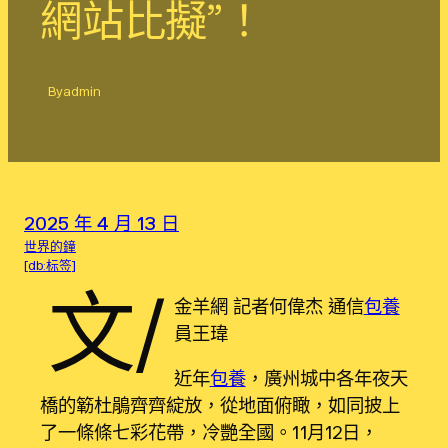
網站比擬”！
By
admin
2025 年 4 月 13 日
世界的鐘
[db:标签]
文/
金羊網 記者何偉杰 通信
包養
員王瑋
近年
包養
，廣州城中各年夜天
橋的簕杜鵑齊齊綻放，從地面俯瞰，如同披上
了一條條七彩花帶，冷艷全國。11月12日，