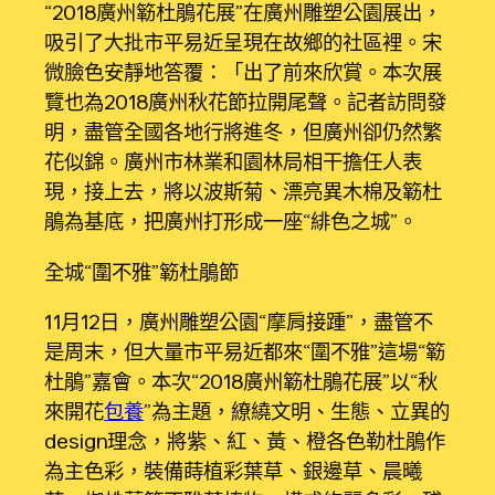
“2018廣州簕杜鵑花展”在廣州雕塑公園展出，
吸引了大批市平易近呈現在故鄉的社區裡。宋
微臉色安靜地答覆：「出了前來欣賞。本次展
覽也為2018廣州秋花節拉開尾聲。記者訪問發
明，盡管全國各地行將進冬，但廣州卻仍然繁
花似錦。廣州市林業和園林局相干擔任人表
現，接上去，將以波斯菊、漂亮異木棉及簕杜
鵑為基底，把廣州打形成一座“緋色之城”。
全城“圍不雅”簕杜鵑節
11月12日，廣州雕塑公園“摩肩接踵”，盡管不
是周末，但大量市平易近都來“圍不雅”這場“簕
杜鵑”嘉會。本次“2018廣州簕杜鵑花展”以“秋
來開花
包養
”為主題，繚繞文明、生態、立異的
design理念，將紫、紅、黃、橙各色勒杜鵑作
為主色彩，裝備蒔植彩葉草、銀邊草、晨曦