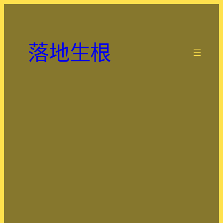
跳
至
主
落地生根
要
.
內
容