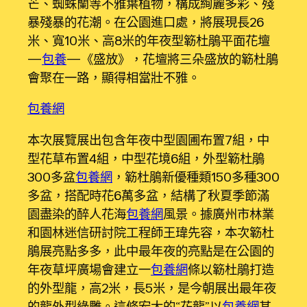
芒、蜘蛛蘭等不雅葉植物，構成絢麗多彩、殘
暴殘暴的花潮。在公園進口處，將展現長26
米、寬10米、高8米的年夜型簕杜鵑平面花壇
—
包養
—《盛放》，花壇將三朵盛放的簕杜鵑
會聚在一路，顯得相當壯不雅。
包養網
本次展覽展出包含年夜中型園圃布置7組，中
型花草布置4組，中型花境6組，外型簕杜鵑
300多盆
包養網
，簕杜鵑新優種類150多種300
多盆，搭配時花6萬多盆，結構了秋夏季節滿
園盡染的醉人花海
包養網
風景。據廣州市林業
和園林迷信研討院工程師王瑋先容，本次簕杜
鵑展亮點多多，此中最年夜的亮點是在公園的
年夜草坪廣場會建立一
包養網
條以簕杜鵑打造
的外型龍，高2米，長5米，是今朝展出最年夜
的龍外型綠雕。這條宏大的“花龍”以
包養網
其