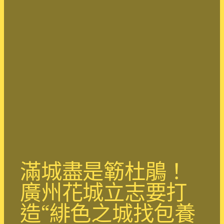
滿城盡是簕杜鵑！
廣州花城立志要打
造“緋色之城找包養