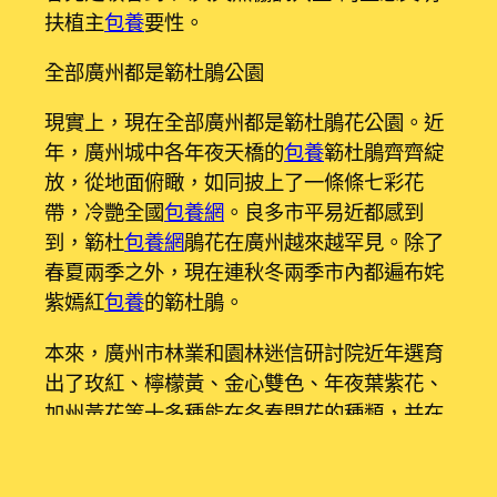
扶植主
包養
要性。
全部廣州都是簕杜鵑公園
現實上，現在全部廣州都是簕杜鵑花公園。近
年，廣州城中各年夜天橋的
包養
簕杜鵑齊齊綻
放，從地面俯瞰，如同披上了一條條七彩花
帶，冷艷全國
包養網
。良多市平易近都感到
到，簕杜
包養網
鵑花在廣州越來越罕見。除了
春夏兩季之外，現在連秋冬兩季市內都遍布姹
紫嫣紅
包養
的簕杜鵑。
本來，廣州市林業和園林迷信研討院近年選育
出了玫紅、檸檬黃、金心雙色、年夜葉紫花、
加州黃花等十多種能在冬春開花的種類，并在
廣州各年夜天橋上利用，據相干技巧職員表
現，本次簕杜鵑花期可以一向連續到12月中