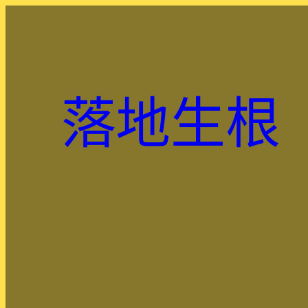
跳
至
主
要
內
落地生根
容
.