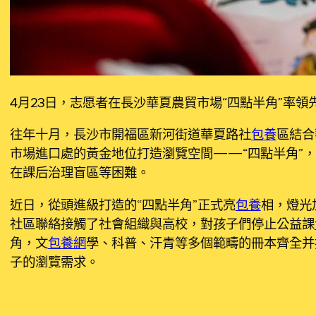
4月23日，志愿者在長沙華夏農貿市場“四點半角”率領
往年十月，長沙市開福區新河街道華夏路社
包養
區結合
市場進口處的黃金地位打造瀏覽空間——“四點半角”
在課后治理盲區等困難。
近日，從頭進級打造的“四點半角”正式亮
包養
相，燈光
社區聯絡接觸了社會組織與高校，對孩子們停止公益課
角，文
包養網
學、科普、汗青等多個範疇的冊本齊全并
子的瀏覽需求。
華夏農貿市場建成于2017年，市排場積約3700平方
四周中小學唸書。天天下戰書
包養
下學以及冷寒假里，