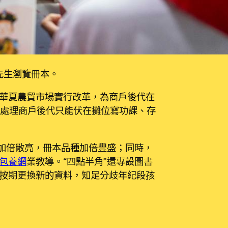
先生瀏覽冊本。
華夏農貿市場實行改革，為商戶後代在
，處理商戶後代只能伏在攤位寫功課、存
加倍敞亮，冊本品種加倍豐盛；同時，
包養網
業教導。“四點半角”還專設圖書
按期更換新的資料，知足分歧年紀段孩
米，有100余家商戶。約九成的商戶後代在
大都孩子曾只能在怙恃的攤位上寫功課