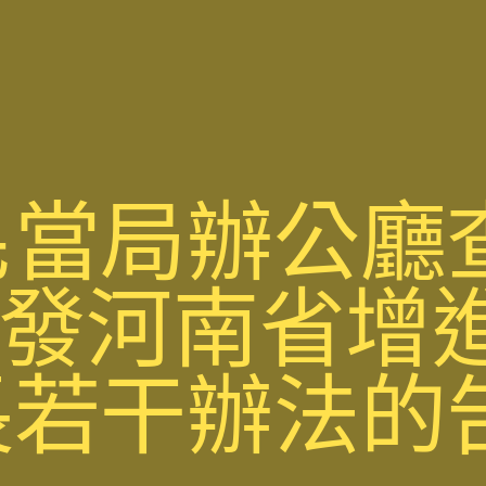
民當局辦公廳
印發河南省增
若干辦法的