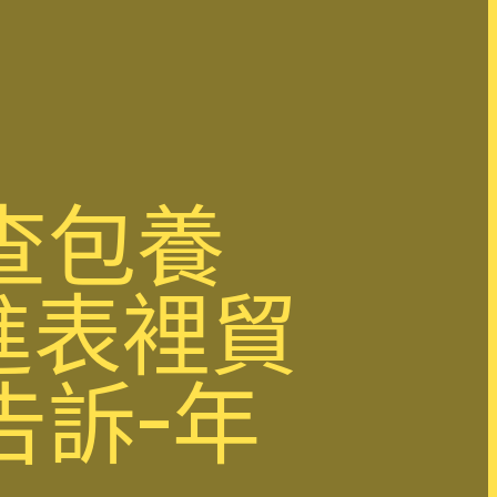
查包養
進表裡貿
告訴-年