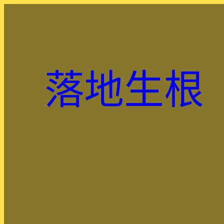
跳
至
主
要
內
落地生根
容
.