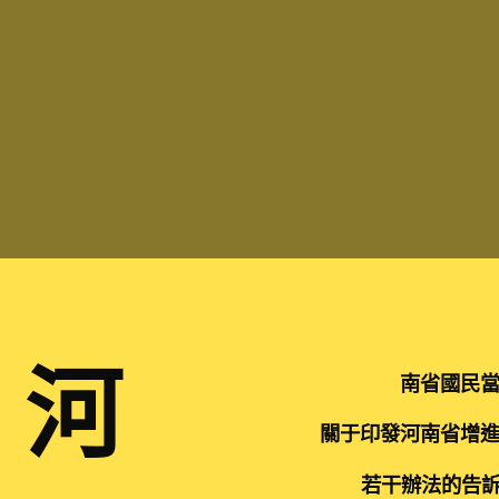
河
南省國民
關于印發河南省增
若干辦法的告