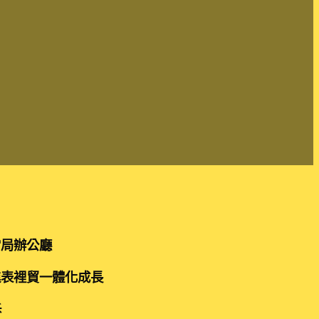
當局辦公廳
進表裡貿一體化成長
訴