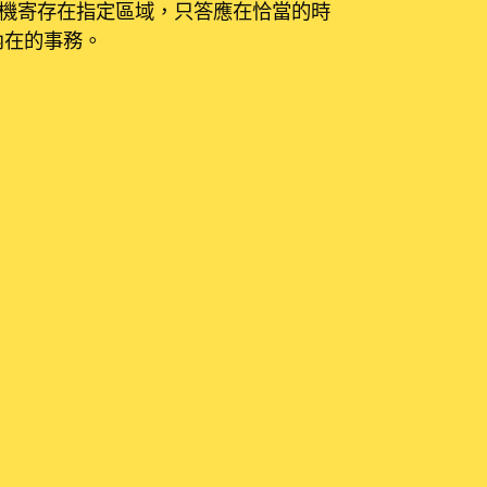
機寄存在指定區域，只答應在恰當的時
內在的事務。
位標示為
*