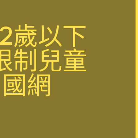
2歲以下
限制兒童
中國網