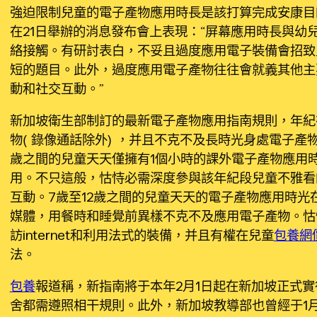
強迫限制兒童的電子產物應用時長是該打算完成安康目
在21日舉辦的消息發布會上表現：“屏幕應用時長與幼
絡接觸。有研討表白，不妥且過度應用電子裝備會招致
短的題目。此外，過度應用電子產物往往會就義其他主
動和社交互動。”
新加坡衛生部制訂的最新電子產物應用指南規則，年紀
物（錄像通話除外），并且不克不及長時光身處電子產物
歲之間的兒童天天僅擁有1個小時的課外電子產物應用
用。不只這般，怙恃必需深度參與該年紀段兒童不雅看
互動。7歲至12歲之間的兒童天天的電子產物應用時光
媒體，用餐時和睡覺前異樣不克不及應用電子產物。怙
訪internet和利用法式的裝備，并且有權在兒童
包養網
法。
包養
報道稱，新指南將于本年2月1日起在新加坡正式
舍都需遵照相干規則。此外，新加坡教導部也曾經于1