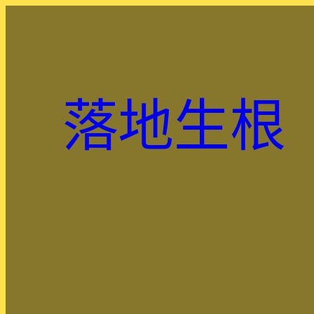
跳
至
主
要
內
落地生根
容
.