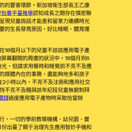
的的要害環節。新加坡衛生部長王乙康
兒
包養平臺推舉
認知成長之間存在慎密聯
呈現兒童說話才能差和留意力連續時光
要的生長發育原因，好比睡眠、體育運
在18個月以下的兒童不該該應用電子產
屏幕翻開的周遭的狀況中。18個月到6
時光，但請求用餐時和睡覺前不克不及應
的媒體內在的事務，盡能夠地多和孩子
在2小時以內，不克不及注冊和應用社交
恃不克不及賜與該年紀段兒童無窮制拜
價錢
過度應用電子產物時采取恰當辦
實行，一切的學前教導機構、幼兒園、黌
月份出臺了關于治理先生應用智妙手機和