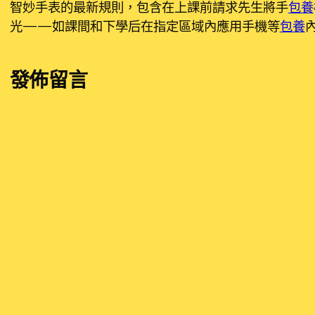
智妙手表的最新規則，包含在上課前請求先生將手
包養
光——如課間和下學后在指定區域內應用手機等
包養
發佈留言
發佈留言必須填寫的電子郵件地址不會公開。
必填欄
留言
*
顯示名稱
*
電子郵件地址
*