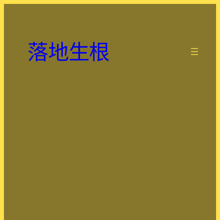
跳
至
主
落地生根
要
.
內
容