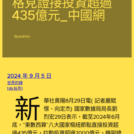
格見證接投資超過
435億元_中國網
By
admin
2024 年 9 月 5 日
世界的鐘
[db:标签]
新
華社貴陽8月29日電（記者嚴賦
憬、向定杰）國家數據局局長劉
烈宏29日表示，截至2024年6月
底，“東數西算”八大國家樞紐節點直接投資超
過435億元，拉動投資超過2000億元，機架總