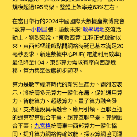
規模超過195萬架，整體上架率達63%左右。
在當日舉行的2024中國國際大數據產業博覽會
“數算一
小樹屋
體，驅動未來”
教學場地
交流活
動上，劉烈宏說，“東數西算”工程正式啟動以
來，東西部樞紐節點間網絡時延已基本滿足20
毫秒要求，新建數據中心PUE（電能利用效率）
最低降至1.04，東部算力需求有序向西部遷
移，算力集聚效應初步顯現。
算力是數字經濟時代的新質生產力。劉烈宏表
示，將統籌多元算力一體化布局，促進通用算
力、智能算力、超級算力、量子算力融合發
展，支持建設異構融合、應用引領、互聯互通
的通算智算融合平臺、超算互聯平臺、算網融
合平臺；
九宮格
統籌東中西部算力一體化協
同，提升算力網絡傳輸效能，探索算網協同運