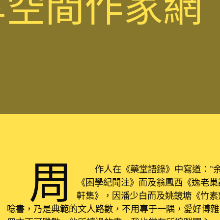
享空間作家網
周
作人在《藥堂語錄》中寫道：“
《困學紀聞注》而及翁鳳西《逸老巢
軒集》，因潘少白而及姚鏡塘《竹素
唸書，乃是典範的文人路數，不用專于一隅，愛好博雜