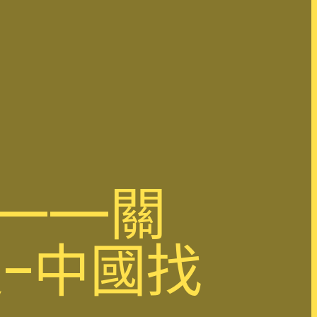
 ——關
–中國找