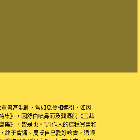
余買書甚混亂，常如瓜蔓相連引，如因
詩集》，因舒白噴鼻而及龔漚舸《玉蔬
齋集》，皆是也。”周作人的這種買書和
，終于會通。周氏自己愛好唸書，過眼