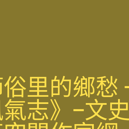
俗里的鄉愁
氣志》–文史