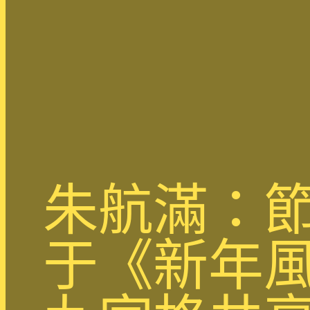
朱航滿：節
于《新年風