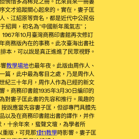
但惋惜多為稀見之冊。比來買來一冊婁
序文才追蹤關心起來的。實在，婁子匡
人、江紹原等齊名，都是近代中公民俗
于紹興，初名為“中國新年風氣志”；
；1967年10月臺灣商務印書館再次修訂
35年商務版內在的事務。此次臺海出書社
橫排本，可以說是真正進進了民眾視野。
影響
教學場地
也最年夜。此版由周作人、
一篇，此中最為奪目之處，乃是周作人
世紀三十年月，周作人作為已經的新文
。商務印書館1935年3月30日編印的
為對婁子匡此書的先容和推行。風趣的
，按說應當先容婁子匡，但卻專門具體先
品以及在商務印書館出書的譯作，并作
默，十余年來，蜚聲文壇，為學者所
以重版，可見那
1對1教學
時影響。婁子匡