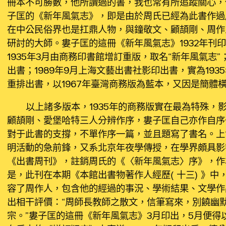
冊本不可勝數，他所讀過的書，我也常有所追蹤關心，
子匡的《新年風氣志》，即是由於周氏已經為此書作過
在中公民俗界也是扛鼎人物，與鐘敬文、顧頡剛、周作
研討的大師。婁子匡的這冊《新年風氣志》1932年刊印
1935年3月由商務印書館增訂重版，取名“新年風氣志”
出書；1989年9月上海文藝出書社影印出書，實為19
重排出書，以1967年臺灣商務版為藍本，又因是簡體
以上諸多版本，1935年的商務版實在最為特殊，
顧頡剛、愛堡哈特三人分辨作序，婁子匡自己亦作自序
對于此書的支撐，不單作序一篇，並且題寫了書名。上
明活動的急前鋒，又系北京年夜學傳授，在學界頗具影響
《出書周刊》，註銷周氏的《〈新年風氣志〉序》，作
是，此刊在本期《本館出書物著作人經歷（十三）》中
容了周作人，包含他的經過的事況、學術結果、文學作
出相干評價：“周師長教師之散文，信筆寫來，別饒幽
宗。”婁子匡的這冊《新年風氣志》3月印出，5月便得