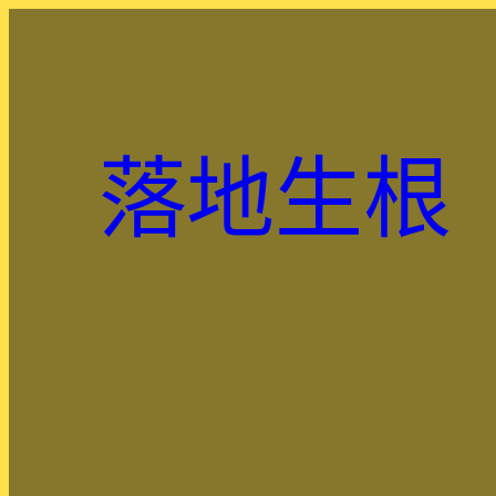
跳
至
主
要
內
落地生根
容
.