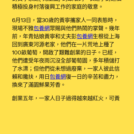
積極投身村落復興工作的家庭的敬意。
6月13日，當30歲的黃寧攜家人一同表態時，
現場不雅
包養網
眾賜與他們熱鬧的掌聲。幾年
前，年青姑娘黃寧和丈夫彭
包養網
生根從上海
回到廣東河源老家，他們在一片荒地上種了
100畝葡萄，開啟了艱難創業的日子。已經，
他們遭受年夜雨沉沒全部葡萄園，多年積儲打
了水漂；但他們從未想過廢棄，一家人彼此信
賴和攙扶，用日
包養網
復一日的辛苦和盡力，
換來了滿園鮮果芳香。
創業五年，一家人日子過得越來越紅火，可黃
寧卻并不感到本身勝利：“一家人富起來不算什
么，只要大師都富起來，才是真正的小康之
路。”于是，她牽頭成立了不花錢培訓室，為同
鄉們培訓葡萄蒔植技巧，吸引表格內在的事務