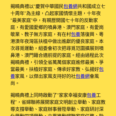
揭曉典禮以“慶賀中華國民
包養網
共和國成立七
十周年”為主線，凸起家國情懷主題，十年夜
“最美家庭”中，有親歷開國七十年的反動家
庭，有愛國愛鄉的噴鼻港、澳門家庭，有愛崗
敬業、教子無方家庭，有在村
包養
落復興、粵
港澳年夜灣區扶植中做出進獻的優良家庭。本
次尋覓運動，組委會初次把尋覓范圍擴展到噴
鼻港、澳門籍合適前提的家庭。經由過程此次
揭曉典禮，引領全省萬萬個家庭進修最美、爭
當最美，扶植好家庭、傳承好家教、弘揚好
包
養
家風，以傑出家風支持好的社
包養網
會風
尚。
揭曉典禮上同時啟動了“家家幸福安康
包養
工
程”，省婦聯將展開家庭文明創立舉動、家庭教
導支撐舉動、家庭辦事晉陞舉動、家庭研討深
化舉動四項舉動，立異推動婦聯家庭任務，助