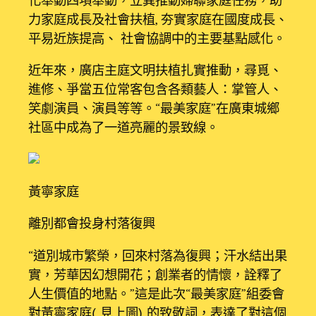
力家庭成長及社會扶植, 夯實家庭在國度成長、
平易近族提高、 社會協調中的主要基點感化。
近年來，廣店主庭文明扶植扎實推動，尋覓、
進修、爭當五位常客包含各類藝人：掌管人、
笑劇演員、演員等等。“最美家庭”在廣東城鄉
社區中成為了一道亮麗的景致線。
黃寧家庭
離別都會投身村落復興
“道別城市繁榮，回來村落為復興；汗水結出果
實，芳華因幻想開花；創業者的情懷，詮釋了
人生價值的地點。”這是此次“最美家庭”組委會
對黃寧家庭（見上圖）的致敬詞，表達了對這個