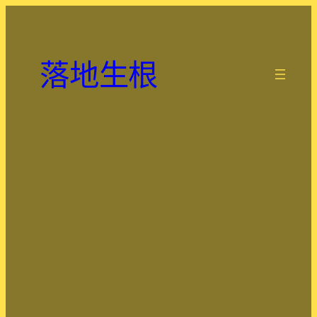
跳
至
主
落地生根
要
.
內
容