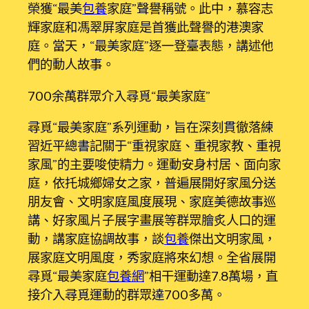
榮獲“最美
包養
家庭”聲譽稱號。此中，慕容志
輝家庭和馮翠屏家庭是首獲此聲譽的港澳家
庭。當天，“最美家庭”逐一登臺表態，講述他
們的動人故事。
700余萬群眾介入尋覓“最美家庭”
尋覓“最美家庭”系列運動，旨在深刻貫徹落練
習近平總書記關于“重視家庭、重視家教、重視
家風”的主要唆使精力。運動安身村居、面向家
庭，依托城鄉婦女之家，普遍展開好家風分送
朋友會、文明家庭風度展現、家庭美德故事巡
講、好家風片子展字畫展等群眾膾炙人口的運
動，講家庭協調故事，談
包養
傑出文明家風，
展家庭文明風度，秀家庭將來幻想。全省展開
尋覓“最美家庭
包養網
”相干運動達7.8萬場，直
接介入尋覓運動的群眾達700多萬。