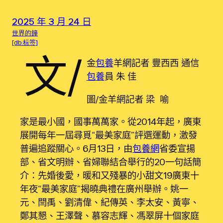
2025 年 3 月 24 日
世界的鐘
[db:标签]
文/
金
包養
羊網記者 豐西西 通信
包養
員 朱 佳
圖/金羊網記者 梁 喻
家是最小國，國事萬萬家。從2014年起，廣東
展開每年一屆尋覓“最美家庭”評選運動，激發
普遍追蹤關心。6月13日，由
包養網
省委宣揚
部、省文明辦、省婦聯結合舉行的20一句話簡
介：先婚後愛，暖和又殘暴的小甜文19廣東十
年夜“最美家庭”揭曉典禮在廣州舉辦。姚一
元、閆禹、劉清偉、紀傳英、李太安、黃寧、
鄭其懇、王澤聲、慕容志輝、馮翠屏十個家庭