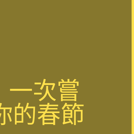
！一次嘗
你的春節