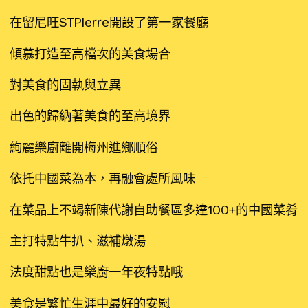
在留尼旺STPlerre開設了第一家餐廳
傾慕打造至高檔次的美食場合
對美食的固執與立異
出色的歸納著美食的至高境界
絢麗樂廚離開梅州進鄉順俗
依托中國菜為本，再融會處所風味
在菜品上不竭新陳代謝自助餐區多達100+的中國菜肴
主打特點牛扒、滋補燉湯
法度甜點也是樂廚一年夜特點哦
美食是繁忙生涯中最好的安慰