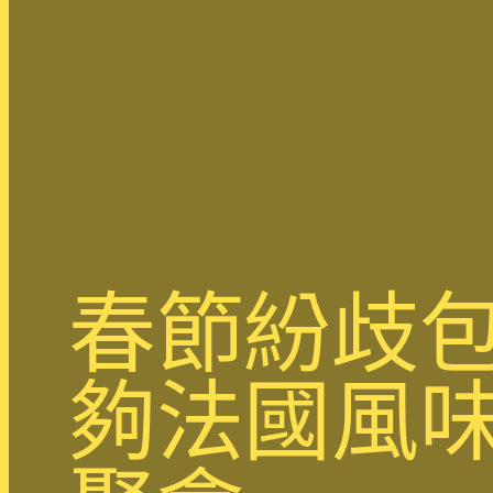
春節紛歧包
夠法國風