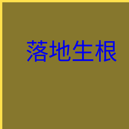
跳
至
主
要
內
落地生根
容
.