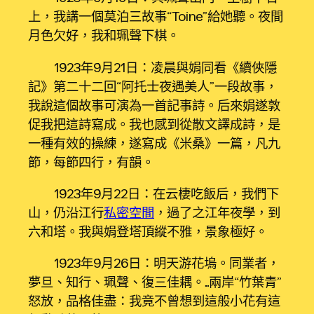
上，我講一個莫泊三故事“Toine”給她聽。夜間
月色欠好，我和珮聲下棋。
1923年9月21日：凌晨與娟同看《續俠隱
記》第二十二回“阿托士夜遇美人”一段故事，
我說這個故事可演為一首記事詩。后來娟遂敦
促我把這詩寫成。我也感到從散文譯成詩，是
一種有效的操練，遂寫成《米桑》一篇，凡九
節，每節四行，有韻。
1923年9月22日：在云棲吃飯后，我們下
山，仍沿江行
私密空間
，過了之江年夜學，到
六和塔。我與娟登塔頂縱不雅，景象極好。
1923年9月26日：明天游花塢。同業者，
夢旦、知行、珮聲、復三佳耦。……兩岸“竹葉青”
怒放，品格佳盡：我竟不曾想到這般小花有這