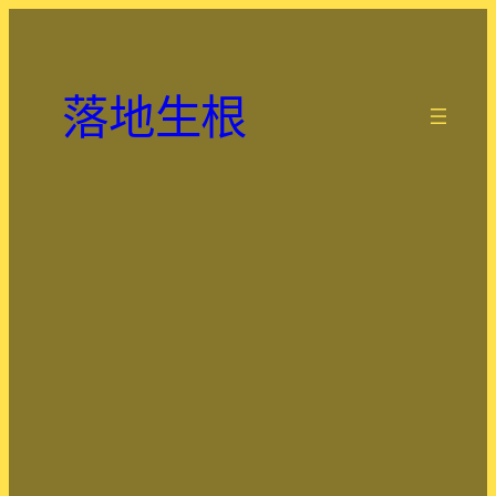
跳
至
主
落地生根
要
.
內
容