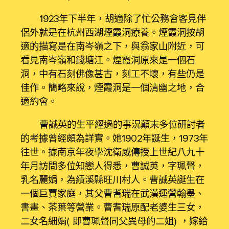
1923年下半年，胡適除了忙公務會客見伴
侶外就是在杭州西湖煙霞洞療養。煙霞洞按胡
適的描寫是在南岑嶺之下，與翁家山附近，可
看見南岑嶺和錢塘江。煙霞洞原來是一個石
洞，中有石刻佛像甚古，刻工不壞，有些仍是
佳作。簡略來說，煙霞洞是一個清幽之地，合
適約會。
曹誠英的生平經過的事況顛末多位研討者
的考據曾經頗為詳實。她1902年誕生，1973年
往世。據南京年夜學沈衛威傳授上世紀八九十
年月訪問多位知戀人得悉，曹誠英，字珮聲，
乳名麗娟，為績溪縣旺川村人。曹誠英誕生在
一個巨賈家庭，其父曹耆瑞在武漢運營翰墨、
書畫、茶葉等營業。曹耆瑞原配老婆生三女，
二女名細娟（即曹珮聲同父異母的二姐），嫁給