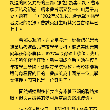
胡適的同父異母的三哥（振之）為妻，胡、曹兩
家便結為親戚。后來曹耆瑞又娶一四川男子為
妻，育有一子，1902年又生女兒曹珮聲。據學
者沈寂的說法，曹誠英誕生時其父曹耆瑞年已
七十。
曹誠英聰明，有文學長才。她從師范黌舍
結業后考進西北年夜學學農科，繼進美國康奈
爾年夜學學農科，1937年取得碩士學位，先后
在多所年夜學任教。新中國成立后，她在復旦
年夜學農學院、沈陽農學院執教，善於範疇為
遺傳育種標的目的。曹誠英為中國第一位農學
女傳授，簡直也是一位奇男子。
固然胡適與多位女性有牽扯不竭的聯絡接
觸，但與曹誠英的愛戀應當說最銘肌鏤骨。
1923年9月19日：與珮聲出門，坐樹下石