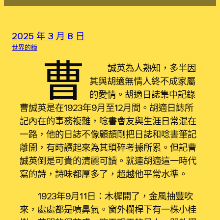
2025 年 3 月 8 日
世界的鐘
曹
誠英為人熟知，多半因
其與胡適無情人終不成家屬
的愛情。胡適日誌集中記錄
曹誠英是在1923年9月至12月間。胡適日誌所
記內在的事務複雜，唸書會友與生涯日常混在
一路，他的日誌不像顧頡剛把日誌和唸書筆記
離開，有時讀起來為其瑣碎考據所累。但記曹
誠英倒是可貴的清麗可讀。就連胡適這一時代
寫的詩，詩味都厚多了，超越他平常水準。
1923年9月11日：木樨開了，金風抽豐吹
來，處處都是噴鼻氣。窗外欄桿下有一株小桂