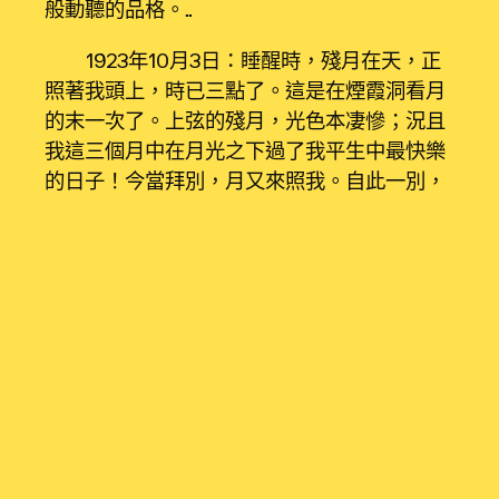
般動聽的品格。……
1923年10月3日：睡醒時，殘月在天，正
照著我頭上，時已三點了。這是在煙霞洞看月
的末一次了。上弦的殘月，光色本凄慘；況且
我這三個月中在月光之下過了我平生中最快樂
的日子！今當拜別，月又來照我。自此一別，
不知何日再能持續這三個月的煙霞山月的“仙人
生涯”了！枕上看月漸漸移過屋角往，不由黯然
神傷。
胡適日誌用語一貫溫和，過仙人生涯的他
此時此刻愛好寫月寫花，筆下情義滿滿，毫無
疑問是愛情中人蜜也似的甜。
10月3日他倆暫別，胡適下山，曹誠英回
杭州男子師范黌舍持續學業。但禁不住相思之
苦的二人頻仍手札往來，手札有時一天一封，