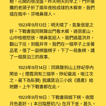
樹，花開的很茂盛。昨天明天的早上，門外擺
攤的老頭子折了兩年夜枝成球的木樨來，我們
插在瓶中，芬噴鼻撲人。
1923年9月13日：明天晴了，氣象很是之
好。下戰書我同珮聲出門看木樨，過翁家山，
山中桂樹怒放，噴鼻氣迎人。我們過葛洪井，
翻山下往，到龍井寺。我們在一個亭子上坐著
品茗，借了一副棋盤棋子，下了一局象棋，講
了一個莫泊三的故事……
1923年9月14日：同珮聲到山上陟屺亭內
閑坐。（煙霞洞有三個亭，陟屺最高，吸江次
之，最下為臥獅）我講莫泊三小說《遺產》給
她聽。上午下戰書都在此。
1923年9月18日：下戰書與娟下棋。夜間
月色甚好，（本日陰歷初八）在月下坐，甚久。