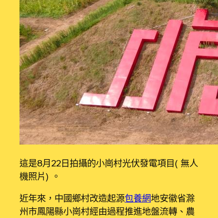
這是8月22日拍攝的小崗村光伏發電項目（無人
機照片）。
近年來，中國鄉村改造起源
包養網
地安徽省滁
州市鳳陽縣小崗村經由過程推進地盤流轉、農