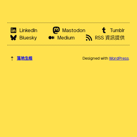
LinkedIn
Mastodon
Tumblr
Bluesky
Medium
RSS 資訊提供
⇡
落地生根
Designed with
WordPress
.