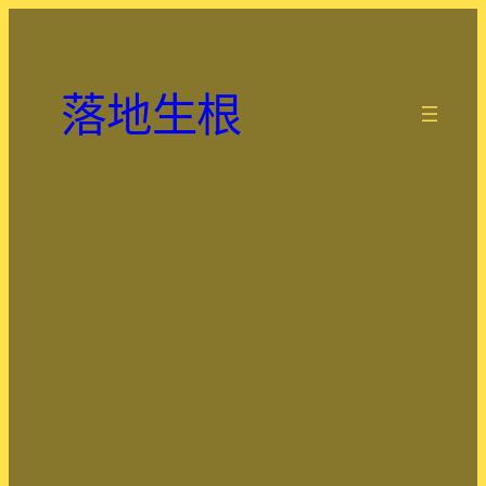
跳
至
主
落地生根
要
.
內
容