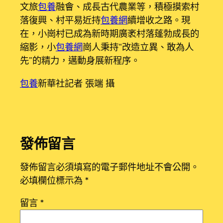
文旅
包養
融會、成長古代農業等，積極摸索村
落復興、村平易近持
包養網
續增收之路。現
在，小崗村已成為新時期廣袤村落蓬勃成長的
縮影，小
包養網
崗人秉持“改造立異、敢為人
先”的精力，邁動身展新程序。
包養
新華社記者 張端 攝
發佈留言
發佈留言必須填寫的電子郵件地址不會公開。
必填欄位標示為
*
留言
*