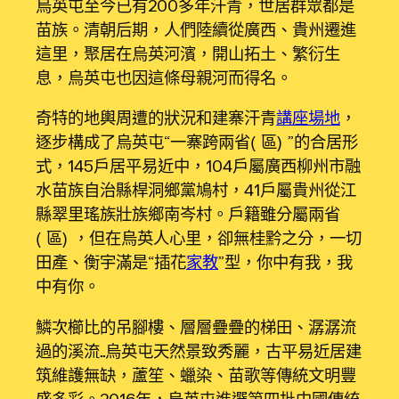
烏英屯至今已有200多年汗青，世居群眾都是
苗族。清朝后期，人們陸續從廣西、貴州遷進
這里，聚居在烏英河濱，開山拓土、繁衍生
息，烏英屯也因這條母親河而得名。
奇特的地輿周遭的狀況和建寨汗青
講座場地
，
逐步構成了烏英屯“一寨跨兩省（區）”的合居形
式，145戶居平易近中，104戶屬廣西柳州市融
水苗族自治縣桿洞鄉黨鳩村，41戶屬貴州從江
縣翠里瑤族壯族鄉南岑村。戶籍雖分屬兩省
（區），但在烏英人心里，卻無桂黔之分，一切
田產、衡宇滿是“插花
家教
”型，你中有我，我
中有你。
鱗次櫛比的吊腳樓、層層疊疊的梯田、潺潺流
過的溪流……烏英屯天然景致秀麗，古平易近居建
筑維護無缺，蘆笙、蠟染、苗歌等傳統文明豐
盛多彩。2016年，烏英屯進選第四批中國傳統