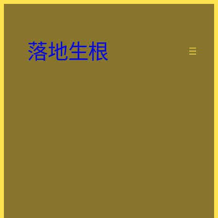
跳
至
主
落地生根
要
.
內
容