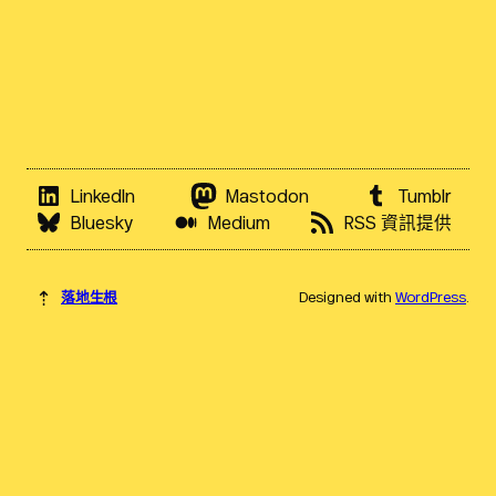
LinkedIn
Mastodon
Tumblr
Bluesky
Medium
RSS 資訊提供
⇡
落地生根
Designed with
WordPress
.