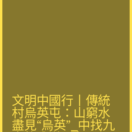
文明中國行丨傳統
村烏英屯：山窮水
盡見“烏英”_中找九