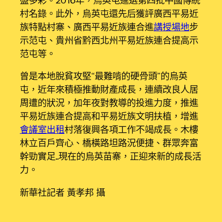
村名錄。此外，烏英屯還先后獲評廣西平易近
族特點村寨、廣西平易近族連合進
講授場地
步
示范屯、貴州省黔西北州平易近族連合提高示
范屯等。
曾是本地脫貧攻堅“最難啃的硬骨頭”的烏英
屯，近年來積極推動財產成長，連續改良人居
周遭的狀況，加年夜對教導的投進力度，推進
平易近族連合提高和平易近族文明扶植，增進
會議室出租
村落復興各項工作不竭成長。木樓
林立百戶齊心、橋橫路坦路況便捷、群眾奔富
幹勁實足……現在的烏英苗寨，正迎來新的成長活
力。
新華社記者 黃孝邦 攝