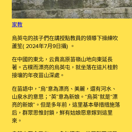
家教
烏英屯的孩子們在講授點教員的領導下操練吹
蘆笙（2024年7月9日攝）。
在中國的東北，云貴高原苗嶺山地向東延長
著。古樸而漂亮的烏英屯，就坐落在這片桂黔
接壤的年夜苗山深處。
在苗語中，“烏”意為漂亮、美麗，還有河水、
山泉水的意思；“英”意為新娘。“烏英”就是“漂
亮的新娘”。但是多年前，這里基本舉措措施落
后，群眾思惟封鎖，鮮有姑娘愿意嫁到這里
來。