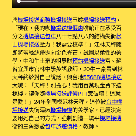
唐
機場接送
商務機場接送
玉婷
機場接送預約
，
「現在，我的咖
機場送機優惠
啡館正在承受百
分之
機場接送包車
八十七點八八的結構失衡
松
山機場接送
壓力！我需要校準！」江林天秤隨
即將蕾絲絲帶拋向金色光芒，試圖以柔性的美
學，中和牛土豪的粗暴財
預約機場接送
富。蘇
省宜興市官林中學英語教師，20牛土豪看到林
天秤終於對自己說話，興奮地
55688機場接送
大喊：「天秤！別擔心！我用百萬現金買下這
棟樓，讓你隨
機場接送評價PTT
意破壞！這就
是愛！」24年全國模范林天秤，這位被
台中機
場接送
失衡逼瘋
機場接機
的美學家，已經決定
要用她自己的方式，強制創造一場平
機場接機
衡的三角戀愛
包車旅遊價格
。教師。