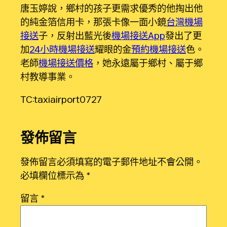
唐玉婷說，鄉村的孩子更需求優秀的他掏出他
的純金箔信用卡，那張卡像一面小鏡
台灣機場
接送
子，反射出藍光後
機場接送App
發出了更
加
24小時機場接送
耀眼的金
預約機場接送
色。
老師
機場接送價格
，她永遠屬于鄉村、屬于鄉
村教導事業。
TC:taxiairport0727
發佈留言
發佈留言必須填寫的電子郵件地址不會公開。
必填欄位標示為
*
留言
*