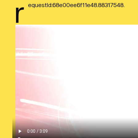
r
equestId:68e00ee6f11e48.88317548.