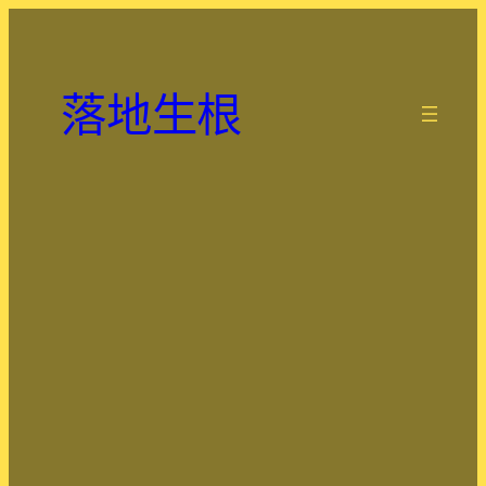
跳
至
主
落地生根
要
.
內
容