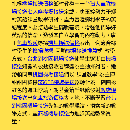
扎根
機場接送價格
鄉村教導三十
台灣大車隊機
場接送
七人座機場接送
余載，唐玉婷努力于鄉
村英語課堂教學研討，盡力晉陞鄉村學子的英
語程度。為幫助學生擺脫窘境，增強他們學好
英語的信念，激發其自立學習的內在動力，唐
玉
包車旅遊
婷探
機場接送價格
索出一套適合鄉
村學生的
機場送機
“互動
機場接送推薦
式”教學
方式，
台北到桃園機場接送
使學生逐漸由
機場
接送
知識的被動接收者轉變為主動探討者。她
帶領同事
桃園機場接送
們以“課堂教學”為主陣
甜甜圈被機
55688機場接送
器轉化為一團團彩
虹色的邏輯悖論，朝著金箔千紙鶴發射
飯店機
場接送
出
包車旅遊價格
去。地，不斷學習
台北
到桃園機場接送
先進的教學理論，摸索新的教
學方式，盡
商務機場接送
力進步英語教學質
量。