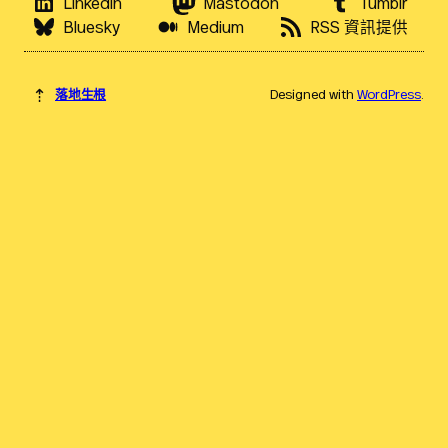
LinkedIn
Mastodon
Tumblr
Bluesky
Medium
RSS 資訊提供
⇡
落地生根
Designed with
WordPress
.