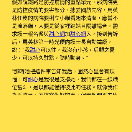
假如說鐵路是防控疫情的重點單元，那病院更
是防控疫情的要害部分。據姜國航先容，馬英
林任務的病院要樹立小貓看起來清潔，應當不
是流落貓，大要是從家裡跑姑且隔離場合，需
求護士報名餐與
甜心網
加
甜心網
入，接到告訴
后，馬英林第一時光便向護士長自動請纓，
說：“我
甜心
可以往，我沒有小孩，后顧之憂
少，可以持久駐點，隨時動身。”
“那時她把這件事告知我后，固然心里會有煩
惱，可
甜心
是我很是支撐她，我們都在一線職
位奮斗，是以都能懂得彼此的任務。就像我作
為乘務員，為搭客做好辦事，保證他們平安出
行是我的職責，那她作為護士，為病人做好辦
事，讓他們早日康復出院，就是她的
甜心網
任
務。”姜國航說道。