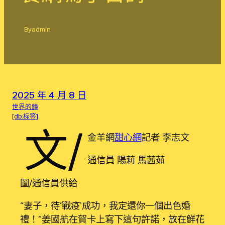
By
admin
2025 年 4 月 8 日
世界的鐘
[db:标签]
文/
金羊網
甜心網
記者 李志文
通信員 陽莉 馬茜茹
圖/通信員供給
“妻子，待‘戰疫’成功，我定還你一個出色婚
禮！”姜國航在賀卡上寫下這句許諾，放在鮮花