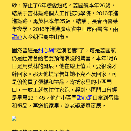
紗，停止了6年戀愛短跑。姜國航本年26歲，
結業于吉林鐵路個人工作技巧學院，2016年進
進鐵路，馬英林本年25歲，結業于長春西醫藥
年夜學，2018年進進廣東省中山市西醫院，兩
甜心
人今朝假寓中山市。
固然曾經是
甜心網
“老漢老妻”了，可是姜國航
仍是經常會給老婆預備浪漫的驚喜。本年1月6
日是馬英林的誕辰，他在線上值乘，要很晚才
幹回家。那天他提早告知她不克不及回家，可
是偷偷買了蛋糕和禮品，寄抵家里的小區門
口，一放工就匆忙往家跑，趕到小區門口曾經
是早晨23：45。他在小區門
甜心網
口拿到蛋糕
和禮品，再送抵家里，為老婆慶賀誕辰。