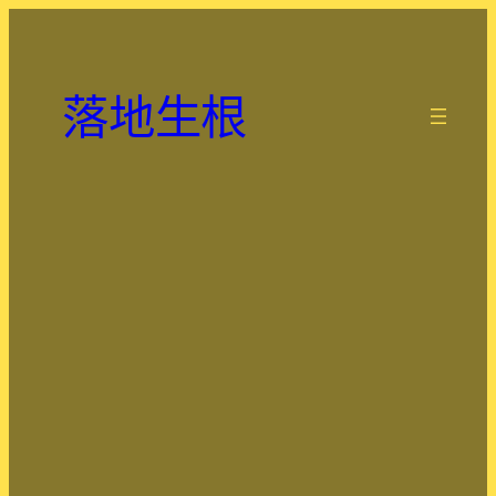
跳
至
主
落地生根
要
.
內
容