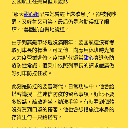
姜國航正在擔負值乘義務
“那天
甜心網
早晨她曾經上床歇息了，卻被我吵
醒，又好氣又可笑，最后仍是激動得紅了眼
睛。”姜國航自得地說道。
由于到高鐵車隊還沒滿兩年，姜國航還沒有考
取列車長的標準，可是他一向應用休班時光加
大力度營業進修，疫情時代還當
甜心
真進修防
疫防控常識，值乘中依照列車長的請求嚴厲做
好列車防控任務。
此刻是防控的要害時代，日常功課中，他會給
搭客講授一些迷信防疫的留意事項，好比不要
多扳話，疏散進坐，勤洗手等。有時看到個體
沒有買到口罩的搭客，他也會想措施從本身的
存貨里勻一只給搭客。