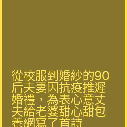
從校服到婚紗的90
后夫妻因抗疫推遲
婚禮，為表心意丈
夫給老婆甜心甜包
養網寫了首詩