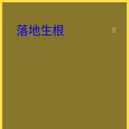
跳
至
主
落地生根
要
.
內
容