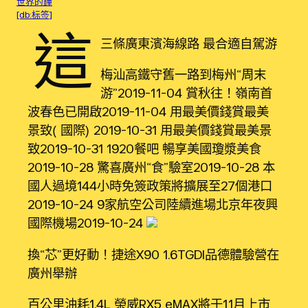
世界的鐘
[db:标签]
這
三條廣東濱海線路 最合適自駕游
梅汕高鐵守舊一路到梅州“周末
游”2019-11-04 賞秋往！嶺南首
波春色已開啟2019-11-04 用最美價錢賞最美
景致（國際）2019-10-31 用最美價錢賞最美景
致2019-10-31 1920餐吧 暢享美國瓊漿美食
2019-10-28 驚喜廣州“食”驗室2019-10-28 本
國人過境144小時免簽政策將擴展至27個港口
2019-10-24 9家航空公司陸續進場北京年夜興
國際機場2019-10-24
換“芯”更好動！捷途X90 1.6TGDI品德體驗營在
廣州舉辦
百公里油耗1.4L 榮威RX5 eMAX將于11月上市