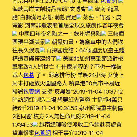
南京菜中萌生2019-04-10 金羊圖庫
包養網
海峽兩岸文創精品表態“文博會”
濟南“龍鳳
胎”白獅滿月表態 萌態實足
茶藝、竹器、皮
電影 河南非遺表態首屆全球文旅創作者年夜會
中國四年夜名陶之一：欽州坭興陶
三峽庫
區現平湖美景
朝霞如畫，為塞車中的人們送
往長久浪漫
再探國度館：64個國度展臺主體
構造基礎搭建終了
美國北加州萬圣節派對槍
擊案致4人逝世亡 有什麼前程的？不也一樣被
裁人
包養
了。 消息排行榜 羊晚24小時 歹徒上
周末打砸放火圍毆路人 噴鼻港50萬市平易近
聯署
包養網
支撐“反黑暴”2019-11-04 10:37:12
暗訪網紅制造工場:想要紅先整容 主播掙4萬只
給6千2019-11-04 10:34:53 泉州師院重生刺傷
2名同窗 校方:2人無性命風險2019-11-04
10:34:53
越南總理唆使派收工作組赴英處置
貨車慘案
包養網
相干事宜2019-11-04