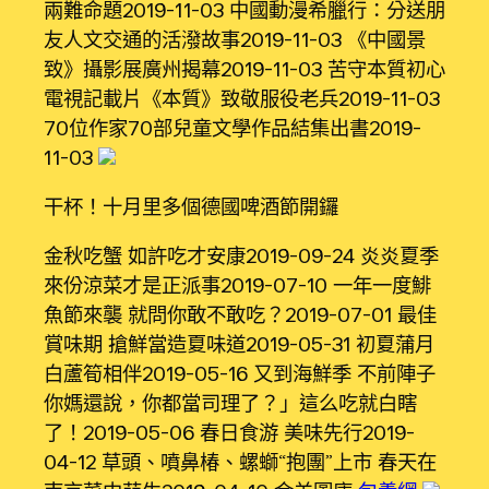
兩難命題2019-11-03 中國動漫希臘行：分送朋
友人文交通的活潑故事2019-11-03 《中國景
致》攝影展廣州揭幕2019-11-03 苦守本質初心
電視記載片《本質》致敬服役老兵2019-11-03
70位作家70部兒童文學作品結集出書2019-
11-03
干杯！十月里多個德國啤酒節開鑼
金秋吃蟹 如許吃才安康2019-09-24 炎炎夏季
來份涼菜才是正派事2019-07-10 一年一度鯡
魚節來襲 就問你敢不敢吃？2019-07-01 最佳
賞味期 搶鮮當造夏味道2019-05-31 初夏蒲月
白蘆筍相伴2019-05-16 又到海鮮季 不前陣子
你媽還說，你都當司理了？」這么吃就白瞎
了！2019-05-06 春日食游 美味先行2019-
04-12 草頭、噴鼻椿、螺螄“抱團”上市 春天在