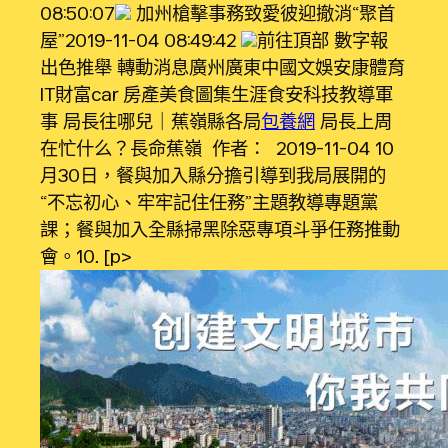
08:50:07
加州槍擊事務致愛彼迎撤消“聚首
屋”2019-11-04 08:49:42
前往頂部 數字報
出色推舉 轉動消息廣州廣東中國文娛安康體育
IT財富car 房產美食圖集生涯食安科技教導軍
事 局長往哪兒｜蕉嶺縣各局
包養網
局長上周
在忙什么？長命蕉嶺 作者： 2019-11-04 10
月30日，餐與加入縣分擔引導到我局展開的
“不忘初心、牢牢記住任務”主題教導專題黨
課；餐與加入全縣掃黑除惡專項斗爭任務推動
會。10… [p>