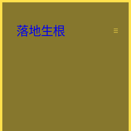
跳
至
主
落地生根
要
.
內
容