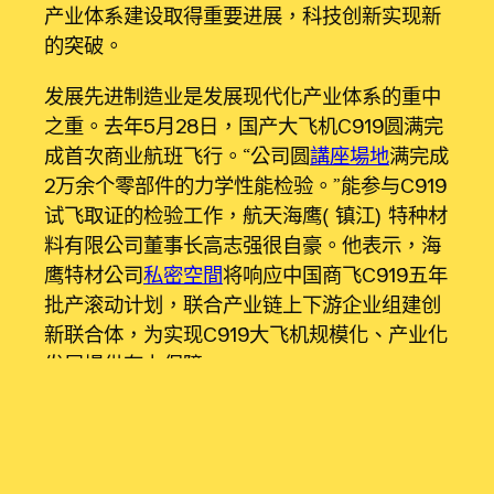
产业体系建设取得重要进展，科技创新实现新
的突破。
发展先进制造业是发展现代化产业体系的重中
之重。去年5月28日，国产大飞机C919圆满完
成首次商业航班飞行。“公司圆
講座場地
满完成
2万余个零部件的力学性能检验。”能参与C919
试飞取证的检验工作，航天海鹰（镇江）特种材
料有限公司董事长高志强很自豪。他表示，海
鹰特材公司
私密空間
将响应中国商飞C919五年
批产滚动计划，联合产业链上下游企业组建创
新联合体，为实现C919大飞机规模化、产业化
发展提供有力保障。
新材料是重要的战略性新兴产业，也是我省
“1650”产业体系中重点打造的产业领域之一。
“政府工作报告中多次提到‘民营经济’和‘现代化