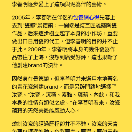
李善明逐步愛上了這項與泥為伴的藝術。
2005年，李善明在伴侶的
包養網心得
先容上
去到“瓷都”景德鎮，一開端是幫巨匠雕鏤陶瓷
作品，后來逐步樹立起了本身的小作坊，重要
做出口日用瓷的代工，但李善明的目的并不止
于此。2009年，李善明將本身的幾件瓷器作
品帶往了上海，沒想到廣受好評，這也果斷了
他創建brand的決計。
固然身在景德鎮，但李善明并未選用本地著名
的青花瓷創建brand，而是另辟門路地選擇了
汝瓷。“汝瓷，沉穩、素雅、蘊藉、內斂，和我
本身的性情有類似之處。”在李善明看來，汝瓷
蘊藉的天然美最能感動人心。
燒制汝瓷的經過歷程卻并不不難，汝瓷的天青
色要以瑪瑙進釉，色彩要青，要潤，要似玉非