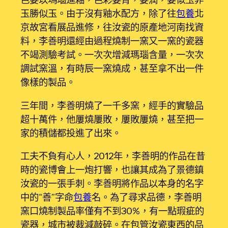
玉勝似玉。由于沒有釉水配方，除了往
包養
北
京故宮看展品進修，往汝瓷的原產地河南找資
料，李善明還經由過程燒制一窯又一窯的瓷器
不竭測驗考試。一次次增減瑪瑙含量，一次次
調試窯溫，有時辰一窯燒成，甚至拿不出一件
像樣的製品。
三年間，李善明燒了一千多窯，經手的實驗品
超十萬件，他屢燒屢敗，屢敗屢燒，甚至把一
家的積儲都投進了出來。
工夫不負有心人，2012年，李善明的作品在昔
時的瓷博會上一炮打響，也讓其成為了景德鎮
汝瓷的一張手刺。李善明將作品以本身的名字
中的“善”字命
包養
名。為了尋求品德，李善明
窯口燒制製品率僅有不到30%，有一點瑕疵的
瓷器，城市被裁減敲碎。在包管汝瓷東西的品