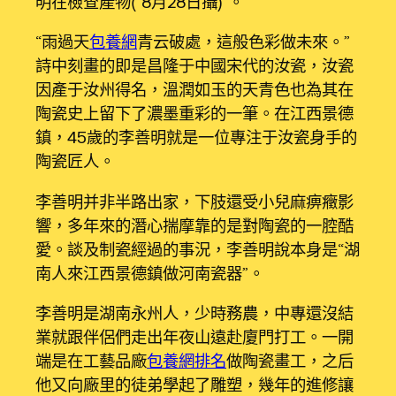
明在檢查產物（8月28日攝）。
“雨過天
包養網
青云破處，這般色彩做未來。”
詩中刻畫的即是昌隆于中國宋代的汝瓷，汝瓷
因產于汝州得名，溫潤如玉的天青色也為其在
陶瓷史上留下了濃墨重彩的一筆。在江西景德
鎮，45歲的李善明就是一位專注于汝瓷身手的
陶瓷匠人。
李善明并非半路出家，下肢還受小兒麻痹癥影
響，多年來的潛心揣摩靠的是對陶瓷的一腔酷
愛。談及制瓷經過的事況，李善明說本身是“湖
南人來江西景德鎮做河南瓷器”。
李善明是湖南永州人，少時務農，中專還沒結
業就跟伴侶們走出年夜山遠赴廈門打工。一開
端是在工藝品廠
包養網排名
做陶瓷畫工，之后
他又向廠里的徒弟學起了雕塑，幾年的進修讓