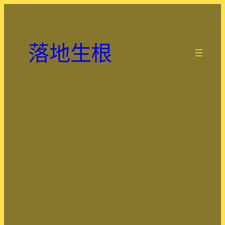
跳
至
主
落地生根
要
.
內
容