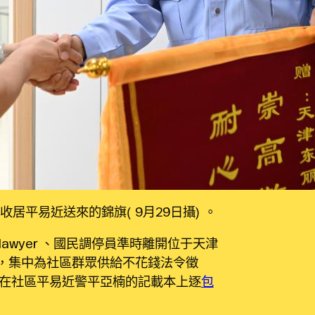
收居平易近送來的錦旗（9月29日攝）。
wyer 、國民調停員準時離開位于天津
”，集中為社區群眾供給不花錢法令徵
在社區平易近警平亞楠的記載本上逐
包