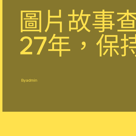
圖片故事查
27年，保
By
admin