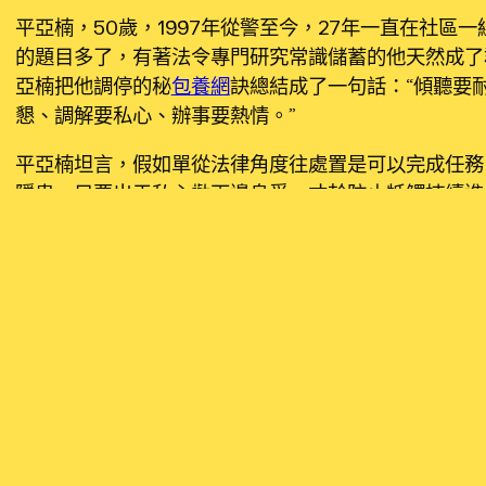
平亞楠，50歲，1997年從警至今，27年一直在社區
的題目多了，有著法令專門研究常識儲蓄的他天然成了
亞楠把他調停的秘
包養網
訣總結成了一句話：“傾聽要
懇、調解要私心、辦事要熱情。”
平亞楠坦言，假如單從法律角度往處置是可以完成任務
隱患，只要出于私心勸兩邊息爭，才幹防止牴觸持續進
27年來，平亞楠介入調停的牴觸膠葛累計已到達上萬件
不論勝利與否，實則也在拉近兩邊的間隔。只要聯絡接
才幹真正落地生效。”平亞楠說。
本年，天津市東麗區于7月將“亞楠調停室”作為示范標
室，積極摸索多元解紛途徑，踐行新時期“楓橋經歷”。
新華社記者 孫凡越 攝