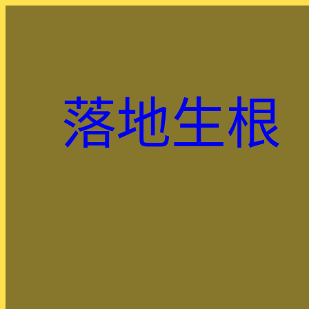
跳
至
主
要
內
落地生根
容
.