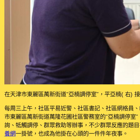
在天津市東麗區萬新街道“亞楠調停室”，平亞楠（右）接
每周三上午，社區平易近警、社區書記、社區網格員、la
市東麗區萬新街道萬隆花圃社區警務室的“亞楠調停室
詢、牴觸調停、群眾救助等辦事，不少群眾反應的題目
養網
一掛號，也成為他掛在心頭的一件件年夜事。