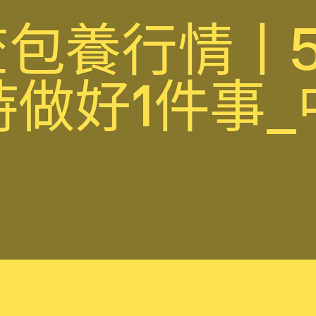
包養行情丨5
持做好1件事