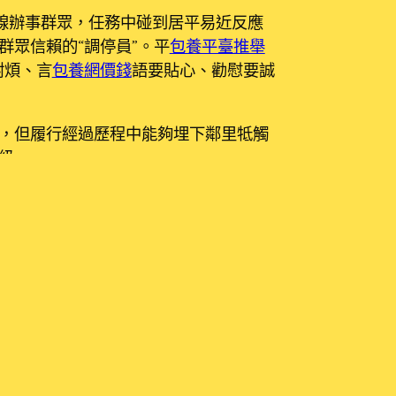
一線辦事群眾，任務中碰到居平易近反應
群眾信賴的“調停員”。平
包養平臺推舉
耐煩、言
包養網價錢
語要貼心、勸慰要誠
，但履行經過歷程中能夠埋下鄰里牴觸
級。
，調停勝利率達98%以上。“調停膠葛
觸群眾，才幹取得群眾信賴，牴觸調停
桿在全區推行，首批已建成12個試點調停