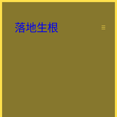
跳
至
主
落地生根
要
.
內
容