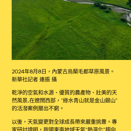
2024年8月8日，內蒙古烏蘭毛都草原風景。
新華社記者 連振 攝
乾淨的空氣和水源、優質的農產物、壯美的天
然風景……在遼闊西部，“綠水青山就是金山銀山”
的活潑案例層出不窮。
以後，天氣變更對全球成長帶來嚴重挑釁。專
家研討證明，我國東南地域天氣“熱濕化”趨向