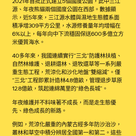
2021年首批正式建立5個國度公園，此中三江
源、年夜熊貓兩個國度公園在西部。數據顯
示，近5年來，三江源水體與濕地生態體系面
積凈增309平方公里，水源修養量年均增幅在
6%以上，每年向中下流穩固保送600多億立方
米優質海水。
40多年來，我國連續實行“三北”防護林扶植、
自然林維護、退耕還林、退牧還草等一系列嚴
重生態工程，荒涼化和沙化地盤“雙縮減”。僅
“三北”工程即累計造林4.8億畝，管理退步草原
12.8億畝，筑起連綿萬里的“綠色長城”。
年夜維護并不料味著不成長，而是走生態優
先、綠色成長的新路。
例如，荒涼化嚴重的內蒙古經多年防沙治沙，
叢林和草空中積分辨居全國第一和第二。這些