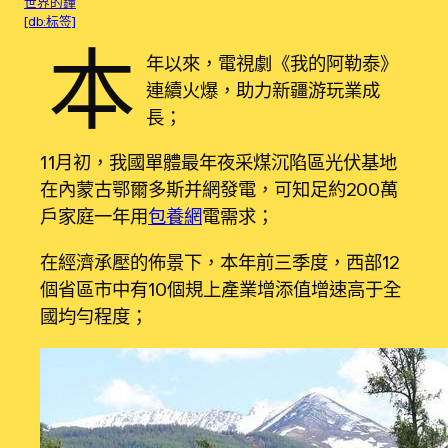
世界的鐘
[db:标签]
本
年以來，電視劇《我的阿勒泰》
連續火爆，助力新疆游玩業成
長；
11月初，我國單體最年夜采煤沉陷區光伏基地
在內蒙古鄂爾多斯并網發電，可知足約200萬
戶家庭一年用
包養網
電需求；
在經濟承壓的佈景下，本年前三季度，西部12
個省區市中有10個規上產業增添值增速高于全
國均勻程度；