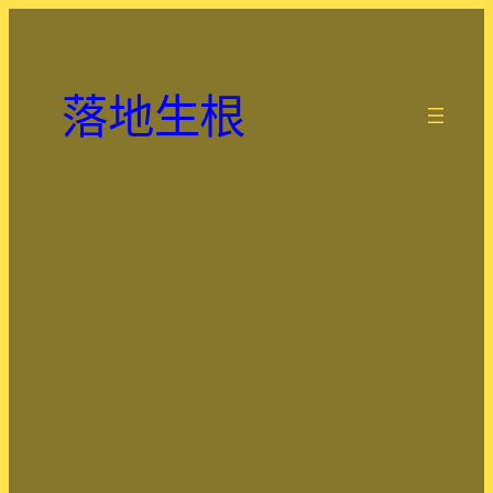
跳
至
主
落地生根
要
.
內
容