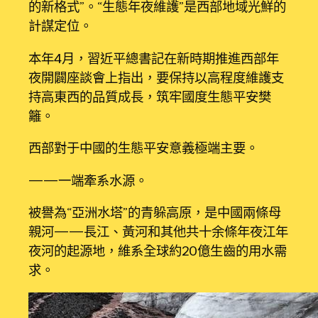
的新格式”。“生態年夜維護”是西部地域光鮮的
計謀定位。
本年4月，習近平總書記在新時期推進西部年
夜開闢座談會上指出，要保持以高程度維護支
持高東西的品質成長，筑牢國度生態平安樊
籬。
西部對于中國的生態平安意義極端主要。
——一端牽系水源。
被譽為“亞洲水塔”的青躲高原，是中國兩條母
親河——長江、黃河和其他共十余條年夜江年
夜河的起源地，維系全球約20億生齒的用水需
求。