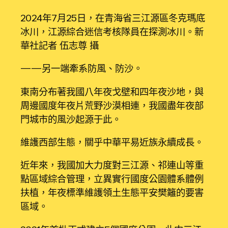
2024年7月25日，在青海省三江源區冬克瑪底
冰川，江源綜合迷信考核隊員在探測冰川。新
華社記者 伍志尊 攝
——另一端牽系防風、防沙。
東南分布著我國八年夜戈壁和四年夜沙地，與
周邊國度年夜片荒野沙漠相連，我國盡年夜部
門城市的風沙起源于此。
維護西部生態，關乎中華平易近族永續成長。
近年來，我國加大力度對三江源、祁連山等重
點區域綜合管理，立異實行國度公園體系體例
扶植，年夜標準維護領土生態平安樊籬的要害
區域。