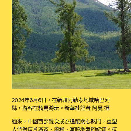
2024年6月6日，在新疆阿勒泰地域哈巴河
縣，游客在騎馬游玩。新華社記者 阿曼 攝
邇來，中國西部幾次成為追蹤關心熱門，重塑
人們對這片廣袤、奧秘、富饒地盤的認知。這