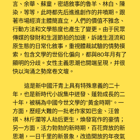
言、余華、蘇童，密語敘事的魯羊、林白、陳
染，等等，此時都先后進進創作的井噴期。跟
著市場經濟主體簡直立，人們的價值不雅念、
行動方法和文學態度也產生了變更。由于民眾
傳媒的發財和生涯節拍的加速，訴諸生涯流和
原生態的日常化敘事，重視體裁試驗的情勢摸
索，包含文學的世俗化偏向，都與80年月有了
顯明的分歧。女性主義思潮也開端呈現，并很
快以洶涌之勢席卷文壇。
這是新中國汗青上具有特殊意義的二十
年，也是新時代小說集中迸發、蓬勃成長的二
十年，被稱為中國今世文學的“黃金時期”。一
方面，歷經大難的一批老作家如巴金、汪曾
祺、林斤瀾等人劫后更生，煥發寫作的豪情；
另一方面，活力勃勃的新時期，百花齊放的新
思潮，一日千里的新景象，改造開放的年夜氣