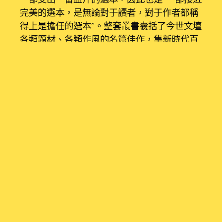
完美的選本，是無論對于讀者，對于作者都稱
得上是擔任的選本”。整套叢書囊括了今世文壇
各類題材、各類作風的名篇佳作，集新時代百
余位名家小說精品之年夜成，充足展現了
1977~1996年二十年間，今世中國中短篇小說
創作的成績和藝術成長演化的軌跡，完成了“給
讀者供給一個既精煉又周全的選本”的編纂目
的。
尺度
作為新時代中短篇小說的精品薈萃，“今世
百家小說精品集成”的選目的準起首是經典性，
所以進選作品都曾在社會上發生過深遠影響，
在新時代文學史上有著奇特的位置。如池莉的
《煩心傷腦人生》、劉震云的《一地雞毛》
等，皆為新時代文學新寫實門戶的開山之作；