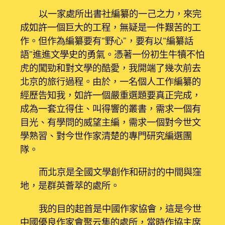
以一家處所出書社編纂的一己之力，來完
成如許一個巨大的工程，無疑是一件艱苦的工
作。但作為編纂要有“野心”，要有以“編纂話
語”進進文學史的勇氣。憑著一份初生牛犢不怕
虎的闖勁和對文學的酷愛，我開端了幾次前去
北京的旅行過程。由於，一名個人工作編纂的
經歷告知我，如許一個嚴重選題要真正完成，
成為一套立得住、叫得響的叢書，需求一個有
目光、有學問的威望主編，需求一個對今世文
學熟習、對今世作家清楚的專門研究編選團
隊。
而北京是全國文學創作和研討的中間與窪
地，是群英薈萃的處所。
我的目的起首是中國作家協會，這是今世
中國優良作家會聚云集的處所，當時作協主席