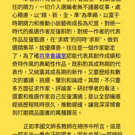
任的精力，一切介入選編者無不謹嚴從事，處
心積慮，以“精、新、全、準”為準繩，以富于
時期精力和推動小說藝術成長為尺度，對統一
時代的進選作者反復斟酌，對統一作者的代表
作品反復甄選，在“求精”的同時“求新”，做到
選精集萃，拔優擇善。往往是一個作家斷定
了，為了確
共享會議室
認能代表其創作成績和
奇特作風的典範性作品，既斟酌其成熟期的代
表作，又統籌其成長期的新作，又要歷經有數
次的審讀、挑選、鑒別和論證。其間，不只要
多方面征求作家、評論家、研討學者的看法，
還要和進選作家自己反復溝通；是以全部編選
經過歷程耗時很久，推動遲緩，讓我深深領會
到打磨精品圖書的萬種艱苦。
正如李國文師長教師在總序中所言，這是
一部支出一番血汗的選本，因此也是“一部接近