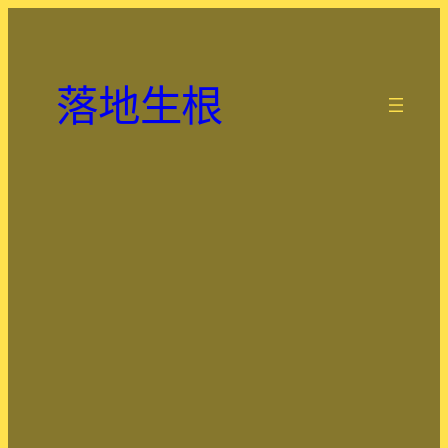
跳
至
主
落地生根
要
.
內
容