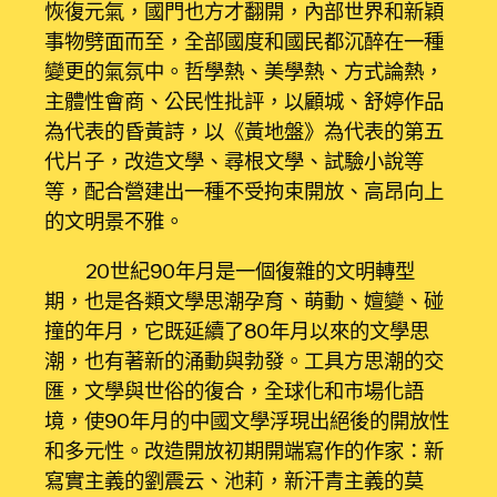
恢復元氣，國門也方才翻開，內部世界和新穎
事物劈面而至，全部國度和國民都沉醉在一種
變更的氣氛中。哲學熱、美學熱、方式論熱，
主體性會商、公民性批評，以顧城、舒婷作品
為代表的昏黃詩，以《黃地盤》為代表的第五
代片子，改造文學、尋根文學、試驗小說等
等，配合營建出一種不受拘束開放、高昂向上
的文明景不雅。
20世紀90年月是一個復雜的文明轉型
期，也是各類文學思潮孕育、萌動、嬗變、碰
撞的年月，它既延續了80年月以來的文學思
潮，也有著新的涌動與勃發。工具方思潮的交
匯，文學與世俗的復合，全球化和市場化語
境，使90年月的中國文學浮現出絕後的開放性
和多元性。改造開放初期開端寫作的作家：新
寫實主義的劉震云、池莉，新汗青主義的莫