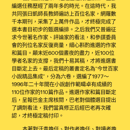
編選任務歷經了兩年多的時光。在這時代，我
共同張曰凱師長教師遍訪上百位名家，網羅數
千本期刊，采集了上萬件作品，才終極完成了
選本書目初步的甄選編排。之后我們又普遍征
求今世著名作家、評論家的看法，和參謀委員
會的列位名家反復商量，細心斟酌進選的作家
和篇目。顛末近600個晝夜的盡力，近100位
學者名家的支撐，我們十易其稿，才將進選書
目斷定上去。最后定稿的叢書定名為“今世百家
小說精品集成”，分為六卷，選編了1977～
1996年二十年間在小說創作範疇卓有成績的
110位作家的110篇作品。進選作家和篇目斷定
后，呈報巴金主席核閱，巴老對個體選目提出
了調劑看法，我們當真修正后經巴老再次確
認，才終極定稿付印。
本著對汗青擔任、對作者擔任、對讀者擔