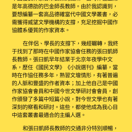
是年高德劭的巴金師長教師。由於我認識到，
要想編纂一套高品德確當代中國文學叢書，必
需獲得威望文學機構的支撐，充足挖掘中國作
協體系優質的作家資本。
在伴侶、學長的支撐下，幾經輾轉，我終
于找到了那時在中國作家協會任務的張曰凱師
長教師。張曰凱早年結業于北京年夜學中文
系，歷任《國民文學》《小說選刊》編纂，當
時在作協任務多年，熟習文壇情形，有著普遍
的人脈和豐盛的作者資本；加上他自己是中國
作家協會會員和中國今世文學研討會會員，創
作頒發了多篇中短篇小說，對今世文學也有著
深刻的察看和研討。這些，都使他成為我心目
中這套叢書最適合的主編人選。
和張曰凱師長教師的交通非分特別順暢，