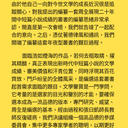
由於他自己一向對今世文學的成長近況很是追
蹤關心，對我提出的編纂一套周全展現二十年
間中短篇小說成績的叢書的編纂思緒非常承
認，簡直是第一次會晤，我們就告竣了一起配
合的意向。之后，憑仗著德律風和通訊，我們
開端了編纂這套年夜型叢書的艱巨過程。
面臨浩如煙海的作品，若何去粗取精、擢
其精髓，真正表現出新時代中短篇小說的文學
成績、審美價值和汗青位置，同時浮現其百花
齊放、門戶紛呈的全體風采，是編選這套叢書
起首需求面臨的題目。文學鑒賞是一門學問，
它考量的是選家的目光和鑒別的才能，要確保
選本成為一流品德的版本，專門研究、威望、
周全是編選的基本。經由過程和張曰凱師長教
師反復磋商，我們決議組織一個高品德的參謀
委員會，集中更多專家學者的聰明，以期更好