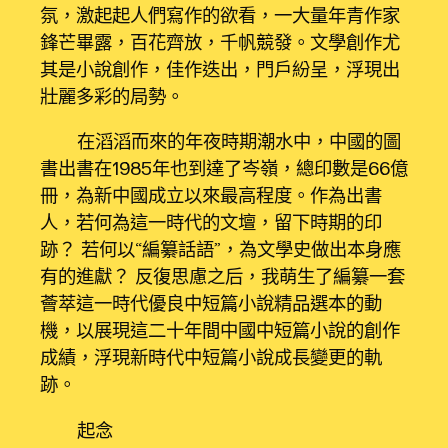
氛，激起起人們寫作的欲看，一大量年青作家
鋒芒畢露，百花齊放，千帆競發。文學創作尤
其是小說創作，佳作迭出，門戶紛呈，浮現出
壯麗多彩的局勢。
在滔滔而來的年夜時期潮水中，中國的圖
書出書在1985年也到達了岑嶺，總印數是66億
冊，為新中國成立以來最高程度。作為出書
人，若何為這一時代的文壇，留下時期的印
跡？ 若何以“編纂話語”，為文學史做出本身應
有的進獻？ 反復思慮之后，我萌生了編纂一套
薈萃這一時代優良中短篇小說精品選本的動
機，以展現這二十年間中國中短篇小說的創作
成績，浮現新時代中短篇小說成長變更的軌
跡。
起念