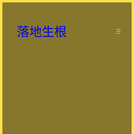
跳
至
主
落地生根
要
.
內
容