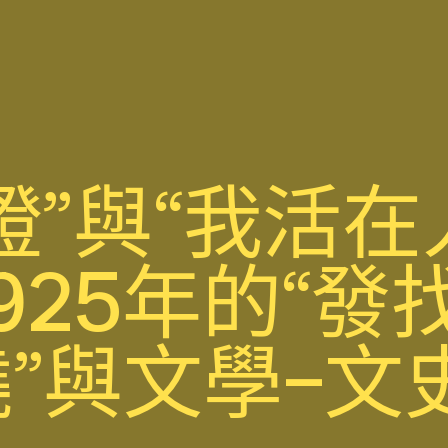
證”與“我活在
925年的“發
”與文學–文