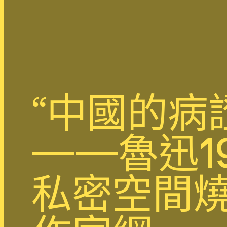
“中國的病
——魯迅1
私密空間燒