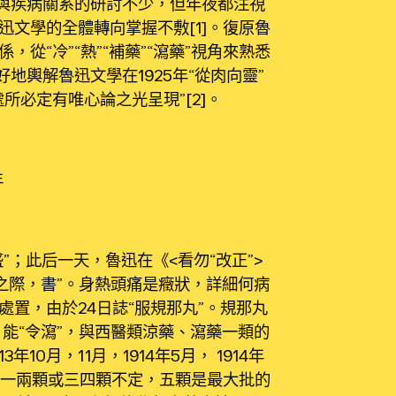
學與疾病關系的研討不少，但年夜都注視
文學的全體轉向掌握不敷[1]。復原魯
從“冷”“熱”“補藥”“瀉藥”視角來熟悉
地輿解魯迅文學在1925年“從肉向靈”
所必定有唯心論之光呈現”[2]。
年
盛”；此后一天，魯迅在《<看勿“改正”>
之際，書”。身熱頭痛是癥狀，詳細何病
置，由於24日誌“服規那丸”。規那丸
，能“令瀉”，與西醫類涼藥、瀉藥一類的
0月，11月，1914年5月， 1914年
一次一兩顆或三四顆不定，五顆是最大批的