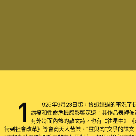
1
925年9月23日起，魯迅經過的事況了
病痛和性命危機感影響深遠：其作品表裡佈滿
有外冷而內熱的散文詩，也有《往星中》《
術到社會改革》等會商天人苦樂、“靈與肉”交爭的譯文，透