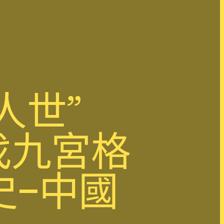
人世”
找九宮格
史–中國