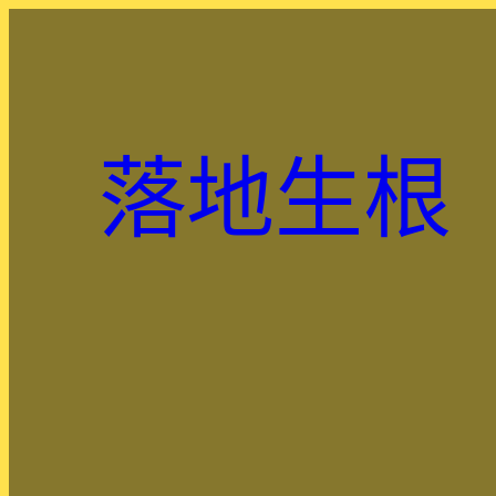
跳
至
主
要
內
落地生根
容
.