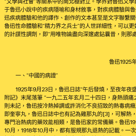
“文學與社會”等關系中的南北極對立。學界對魯迅文
于魯迅小說中的疾病隱喻和身材敘事，對疾病體驗與魯迅
迅疾病體驗和他的譯作、創作的文本甚至是文字聯繫關係，
魯迅性命體驗和“精力界之兵士”的人世詳細性，可以更好
的計謀性調劑，即“用唯物論盡向深邃處鉆曩昔，則那處
魯迅1925
一、“中國的病證”
1925年9月23日，魯迅日誌“午后發燒，至夜年夜
附記》末尾落筆 “一九二五年玄月二十四日，身熱頭痛
則未記，魯迅按冷熱掉調或許消化不良招致的熱毒病癥處
即奎寧丸，魯迅日誌中也有記為雞那丸的[3]，可解熱
專門治熱病的藥效能相類，是魯迅家的常備藥。魯迅1913年1
10月，1918年10月中，都有服規那丸退熱的記載。