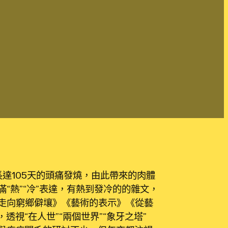
長達105天的頭痛發燒，由此帶來的肉體
“熱”“冷”表達，有熱到發冷的的雜文，
走向窮鄉僻壤》《藝術的表示》《從藝
視“在人世”“兩個世界”“象牙之塔”