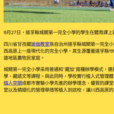
9月27日，道孚縣城關第一完全小學的學生在體育課上
四川省甘孜藏
瑜伽教室
族自治州道孚縣城關第一完全小
西高原上一座現代化的完全小學。其生源覆蓋道孚縣19
遠地區農牧民家庭。
城關第一完全小學采用普通和“藏加”兩種辦學模式，選
學、藏語文等課程。與此同時，學校實行植入式管理體
個人空間
成都市實驗小學先進的辦學理念、優質的課堂
堂以及精細化的管理舉措等植入到該校，讓川西高原的
九宮格
。
九宮格