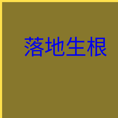
跳
至
主
要
內
落地生根
容
.