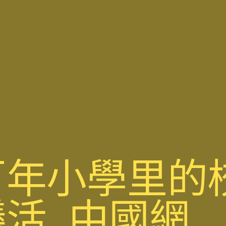
百年小學里的
活_中國網